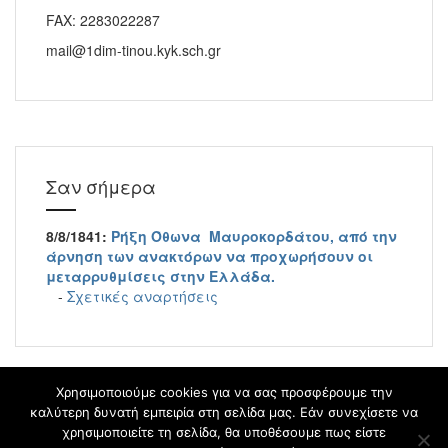
FAX: 2283022287
mail@1dim-tinou.kyk.sch.gr
Σαν σήμερα
8/8/1841:
Ρήξη Όθωνα  Μαυροκορδάτου, από την
άρνηση των ανακτόρων να προχωρήσουν οι
μεταρρυθμίσεις στην Ελλάδα.
-
Σχετικές αναρτήσεις
Χρησιμοποιούμε cookies για να σας προσφέρουμε την
καλύτερη δυνατή εμπειρία στη σελίδα μας. Εάν συνεχίσετε να
χρησιμοποιείτε τη σελίδα, θα υποθέσουμε πως είστε
blogs.sch.gr