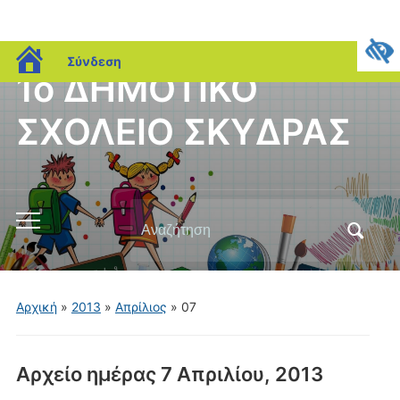
blogs.sch.gr
Σύνδεση
1ο ΔΗΜΟΤΙΚΟ
ΣΧΟΛΕΙΟ ΣΚΥΔΡΑΣ
Αναζήτηση
Εναλλαγή
για:
του
μενού
για
Αρχική
»
2013
»
Απρίλιος
»
07
κινητά
Αρχείο ημέρας
7 Απριλίου, 2013