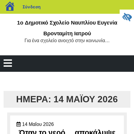
blogs.sch.gr
Σύνδεση
Μετάβαση
1o Δημοτικό Σχολείο Ναυπλίου Ευγενία
στο
περιεχόμενο
Βρονταμίτη Ιατρού
Για ένα σχολείο ανοιχτό στην κοινωνία…
Άνοιγμα
μενού
ΗΜΈΡΑ:
14 ΜΑΪ́ΟΥ 2026
14
14 Μαΐου 2026
Μαΐου
Όταν το νερό… αποκάλυψε