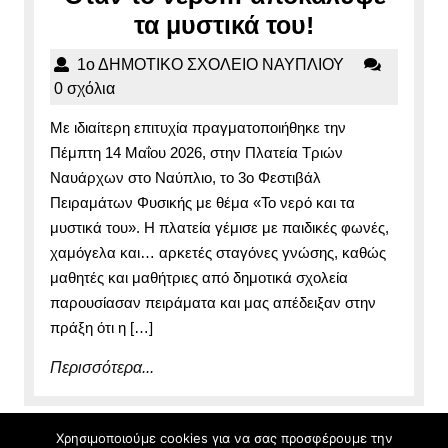
2026
Όταν
τα μυστικά του!
το
1ο
1ο ΔΗΜΟΤΙΚΟ ΣΧΟΛΕΙΟ ΝΑΥΠΛΙΟΥ
νερό…
ΔΗΜΟΤΙΚΟ
0 σχόλια
αποκάλυψ
ΣΧΟΛΕΙΟ
Με ιδιαίτερη επιτυχία πραγματοποιήθηκε την
ΝΑΥΠΛΙΟΥ
τα
Πέμπτη 14 Μαΐου 2026, στην Πλατεία Τριών
μυστικά
Ναυάρχων στο Ναύπλιο, το 3ο Φεστιβάλ
του!
Πειραμάτων Φυσικής με θέμα «Το νερό και τα
μυστικά του». Η πλατεία γέμισε με παιδικές φωνές,
χαμόγελα και… αρκετές σταγόνες γνώσης, καθώς
μαθητές και μαθήτριες από δημοτικά σχολεία
παρουσίασαν πειράματα και μας απέδειξαν στην
πράξη ότι η […]
Περισσότερα...
Περισσότερα...
Χρησιμοποιούμε cookies για να σας προσφέρουμε την