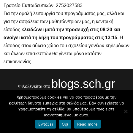
Γραφείο Εκπαιδευτικών: 2752027583
Για την ομαλή λειτουργία του προγράμματος μας, αλλά και
για την ασφάλεια των μαθητών/τριων μας, η κεντρική
είσοδος
κλειδώνει μετά την προσευχή στις 08:20 και
ανοίγει κατά τη λήξη του προγράμματος στις 13:15.
Η
είσοδος στον αύλειο χώρο του σχολείου γονέων-κηδεμόνων
και άλλων επισκεπτών θα γίνεται μόνο κατόπιν
επικοινωνίας.
blogs.sch.gr
Φιλοξενείται στο
Χρησιμοποιούμε cookies για να σας προσφέρουμε την
Όροι χρήσης blogs.sch.gr
|
Δήλωση προσβασιμότητας
καλύτερη δυνατή εμπειρία στη σελίδα μας. Εάν συνεχίσετε να
χρησιμοποιείτε τη σελίδα, θα υποθέσουμε πως είστε
ικανοποιημένοι με αυτό.
Εντάξει
Όχι
Read more