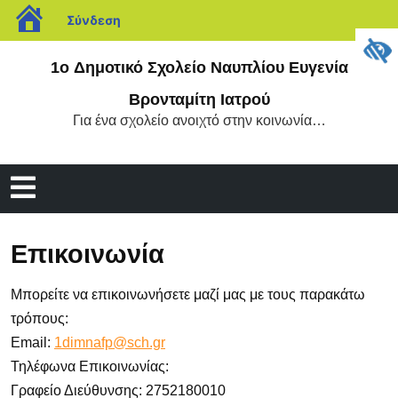
blogs.sch.gr
Σύνδεση
Μετάβαση
1o Δημοτικό Σχολείο Ναυπλίου Ευγενία
στο
περιεχόμενο
Βρονταμίτη Ιατρού
Για ένα σχολείο ανοιχτό στην κοινωνία…
Άνοιγμα
μενού
Επικοινωνία
Μπορείτε να επικοινωνήσετε μαζί μας με τους παρακάτω
τρόπους:
Email:
1dimnafp@sch.gr
Τηλέφωνα Επικοινωνίας:
Γραφείο Διεύθυνσης: 2752180010