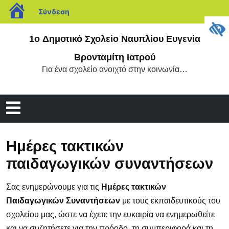
blogs.sch.gr
Σύνδεση
Μετάβαση
1o Δημοτικό Σχολείο Ναυπλίου Ευγενία
στο
περιεχόμενο
Βρονταμίτη Ιατρού
Για ένα σχολείο ανοιχτό στην κοινωνία…
Άνοιγμα
μενού
Ημέρες τακτικών
παιδαγωγικών συναντήσεων
Σας ενημερώνουμε για τις
Ημέρες τακτικών
Παιδαγωγικών Συναντήσεων
με τους εκπαιδευτικούς του
σχολείου μας, ώστε να έχετε την ευκαιρία να ενημερωθείτε
και να συζητήσετε για την πρόοδο, τη συμπεριφορά και τη