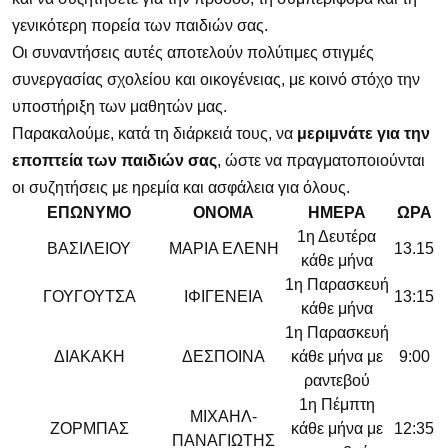
γενικότερη πορεία των παιδιών σας.
Οι συναντήσεις αυτές αποτελούν πολύτιμες στιγμές
συνεργασίας σχολείου και οικογένειας, με κοινό στόχο την
υποστήριξη των μαθητών μας.
Παρακαλούμε, κατά τη διάρκειά τους, να
μεριμνάτε για την
εποπτεία των παιδιών σας
, ώστε να πραγματοποιούνται
οι συζητήσεις με ηρεμία και ασφάλεια για όλους.
ΕΠΩΝΥΜΟ
ΟΝΟΜΑ
ΗΜΕΡΑ
ΩΡΑ
1η Δευτέρα
ΒΑΣΙΛΕΙΟΥ
ΜΑΡΙΑ ΕΛΕΝΗ
13.15
κάθε μήνα
1η Παρασκευή
ΓΟΥΓΟΥΤΣΑ
ΙΦΙΓΕΝΕΙΑ
13:15
κάθε μήνα
1η Παρασκευή
ΔΙΑΚΑΚΗ
ΔΕΣΠΟΙΝΑ
κάθε μήνα με
9:00
ραντεβού
1η Πέμπτη
ΜΙΧΑΗΛ-
ΖΟΡΜΠΑΣ
κάθε μήνα με
12:35
ΠΑΝΑΓΙΩΤΗΣ