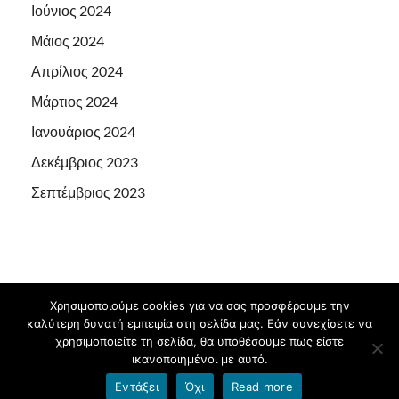
Ιούνιος 2024
Μάιος 2024
Απρίλιος 2024
Μάρτιος 2024
Ιανουάριος 2024
Δεκέμβριος 2023
Σεπτέμβριος 2023
Χρησιμοποιούμε cookies για να σας προσφέρουμε την
Πνευματικά δικαιώματα © 2026
1ο ΕΙΔΙΚΟ ΔΗΜΟΤΙΚΟ
καλύτερη δυνατή εμπειρία στη σελίδα μας. Εάν συνεχίσετε να
ΣΧΟΛΕΙΟ ΙΩΑΝΝΙΝΩΝ
.
χρησιμοποιείτε τη σελίδα, θα υποθέσουμε πως είστε
ικανοποιημένοι με αυτό.
Υποστηρίζεται από
blogs.sch.gr
και
HitMag
.
Εντάξει
Όχι
Read more