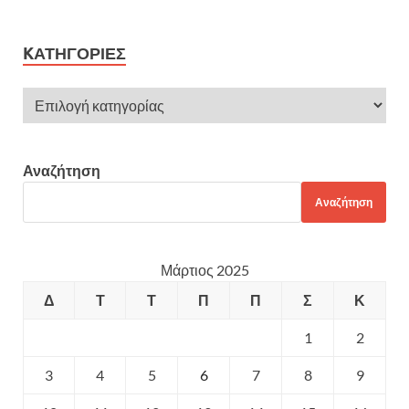
KΑΤΗΓΟΡΊΕΣ
Αναζήτηση
Αναζήτηση
Μάρτιος 2025
Δ
Τ
Τ
Π
Π
Σ
Κ
1
2
3
4
5
6
7
8
9