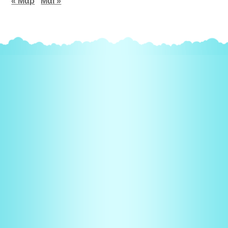
« Μαρ
Μάι »