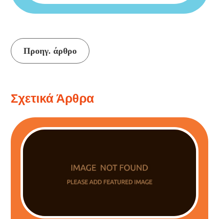
Συνέχεια
Προηγ. άρθρο
ανάγνωσης
Σχετικά Άρθρα