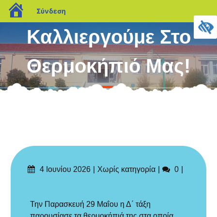
blogs.sch.gr
Σύνδεση
Μεταπηδήστε
Καλλιεργούμε Στο
στο
περιεχόμενο
Θερμοκήπιό Μας!
Δημοσιεύτηκε
Categories
Σχόλια
4 Ιουνίου 2026
Χωρίς κατηγορία
0
στις
Την Παρασκευή 29 Μαΐου η Δ΄ τάξη
παρουσίασε τα θερμοκήπιά της στα οποία