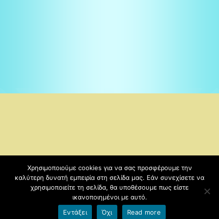
Χρησιμοποιούμε cookies για να σας προσφέρουμε την
Copyright © 2026
1ο ΔΗΜΟΤΙΚΟ ΣΧΟΛΕΙΟ ΔΕΣΚΑΤΗΣ
καλύτερη δυνατή εμπειρία στη σελίδα μας. Εάν συνεχίσετε να
ΓΡΕΒΕΝΩΝ
. | Kids-education-sch by
χρησιμοποιείτε τη σελίδα, θα υποθέσουμε πως είστε
ικανοποιημένοι με αυτό.
Εντάξει
Όχι
Read more
Όροι χρήσης blogs.sch.gr
|
Δήλωση προσβασιμότητας