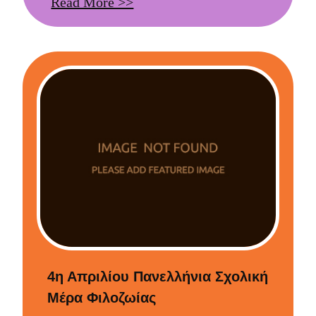
Read More >>
4η Απριλίου Πανελλήνια Σχολική
Μέρα Φιλοζωίας