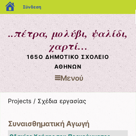
blogs.sch.gr
Σύνδεση
..πέτρα, μολύβι, ψαλίδι,
χαρτί…
165Ο ΔΗΜΟΤΙΚΌ ΣΧΟΛΕΊΟ
ΑΘΗΝΏΝ
Μενού
Μετάβαση στο περιεχόμενο
Projects / Σχέδια εργασίας
Συναισθηματική Αγωγή