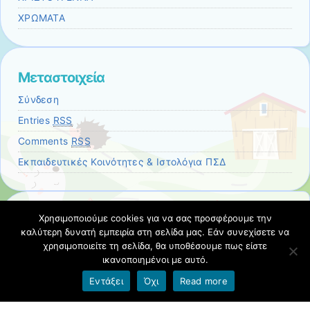
ΧΡΩΜΑΤΑ
Μεταστοιχεία
Σύνδεση
Entries
RSS
Comments
RSS
Εκπαιδευτικές Κοινότητες & Ιστολόγια ΠΣΔ
Χρησιμοποιούμε cookies για να σας προσφέρουμε την
Ετικέτες
καλύτερη δυνατή εμπειρία στη σελίδα μας. Εάν συνεχίσετε να
Ο ΕΑΥΤΟΣ ΜΟΥ
χρησιμοποιείτε τη σελίδα, θα υποθέσουμε πως είστε
ικανοποιημένοι με αυτό.
Όροι χρήσης blogs.sch.gr
|
Δήλωση προσβασιμότητας
Εντάξει
Όχι
Read more