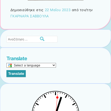
Δημοσιεύθηκε στις
22 Μαΐου 2023
από τον/την
ΓΚΑΡΝΑΡΑ ΣΑΒΒΟΥΛΑ
Αναζήτηση
Translate
Select
a
Translate
language
to
translate
this
page