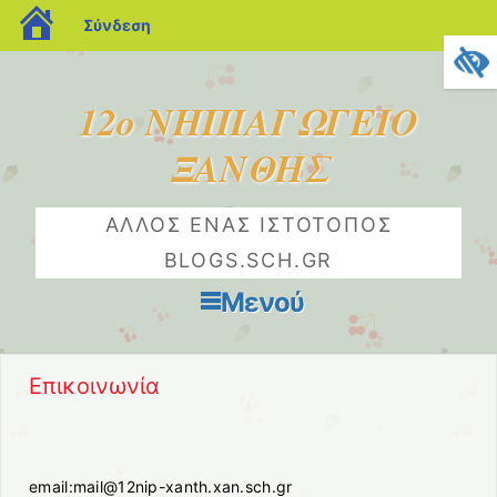
blogs.sch.gr
Σύνδεση
12ο ΝΗΠΙΑΓΩΓΕΙΟ
ΞΑΝΘΗΣ
ΆΛΛΟΣ ΈΝΑΣ ΙΣΤΌΤΟΠΟΣ
BLOGS.SCH.GR
Μενού
Μετάβαση στο περιεχόμενο
Επικοινωνία
email:mail@12nip-xanth.xan.sch.gr