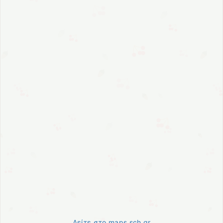
Δείτε στο maps.sch.gr