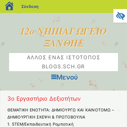
blogs.sch.gr
Σύνδεση
12ο ΝΗΠΙΑΓΩΓΕΙΟ
ΞΑΝΘΗΣ
ΆΛΛΟΣ ΈΝΑΣ ΙΣΤΌΤΟΠΟΣ
BLOGS.SCH.GR
Μενού
Μετάβαση στο περιεχόμενο
3ο Εργαστήριο Δεξιοτήτων
ΘΕΜΑΤΙΚΗ ΕΝΟΤΗΤΑ: ΔΗΜΙΟΥΡΓΩ ΚΑΙ ΚΑΙΝΟΤΟΜΩ –
ΔΗΜΙΟΥΡΓΙΚΗ ΣΚΕΨΗ & ΠΡΩΤΟΒΟΥΛΙΑ
1. STEM/Εκπαιδευτική Ρομποτική