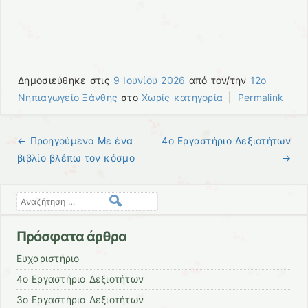
Δημοσιεύθηκε στις
9 Ιουνίου 2026
από τον/την
12ο
Νηπιαγωγείο Ξάνθης
στο
Χωρίς κατηγορία
|
Permalink
← Προηγούμενo
Με ένα
4ο Εργαστήριο Δεξιοτήτων
Πλοήγηση άρθρων
βιβλίο βλέπω τον κόσμο
→
Αναζήτηση
Πρόσφατα άρθρα
Ευχαριστήριο
4ο Εργαστήριο Δεξιοτήτων
3ο Εργαστήριο Δεξιοτήτων