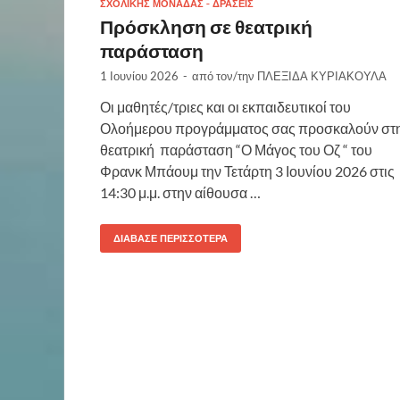
ΣΧΟΛΙΚΉΣ ΜΟΝΆΔΑΣ - ΔΡΆΣΕΙΣ
Πρόσκληση σε θεατρική
παράσταση
1 Ιουνίου 2026
-
από τον/την
ΠΛΕΞΙΔΑ ΚΥΡΙΑΚΟΥΛΑ
Οι μαθητές/τριες και οι εκπαιδευτικοί του
Ολοήμερου προγράμματος σας προσκαλούν στ
θεατρική παράσταση “Ο Μάγος του Οζ “ του
Φρανκ Μπάουμ την Τετάρτη 3 Ιουνίου 2026 στις
14:30 μ.μ. στην αίθουσα …
ΔΙΆΒΑΣΕ ΠΕΡΙΣΣΌΤΕΡΑ