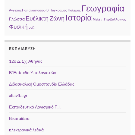
Γεωγραφία
Άγγελος Παπαναστασίου
Β΄Παγκόσμιος Πόλεμος
Ιστορία
Ευέλικτη Ζώνη
Γλώσσα
Μελέτη Περιβάλλοντος
Φυσική
ναζί
ΕΚΠΑΙΔΕΥΣΗ
12ο Δ. Σχ. Αθήνας
Β΄Επίπεδο Υπολογιστών
Διδασκαλική Ομοσπονδία Ελλάδας
alfavita.gr
Εκπαιδευτικό Λογισμικό Π.Ι.
Βικιπαίδεια
ηλεκτρονικά λεξικά