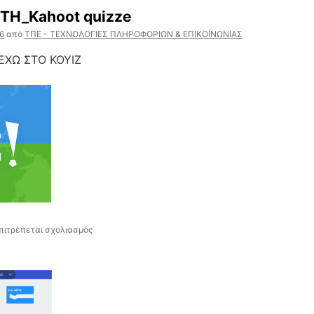
Κατά
ΤΗ_Kahoot quizze
του
Σχολικού
6
από
ΤΠΕ - ΤΕΧΝΟΛΟΓΙΕΣ ΠΛΗΡΟΦΟΡΙΩΝ & ΕΠΙΚΟΙΝΩΝΙΑΣ
Εκφοβισμού
ΕΧΩ ΣΤΟ ΚΟΥΙΖ
στο
πιτρέπεται σχολιασμός
ΥΛΙΚΟ
ΤΟΥ
ΥΠΟΛΟΓΙΣΤΗ_Kahoot
quizze