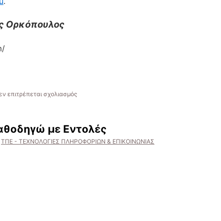
u
.
ς Ορκόπουλος
m/
στο
εν επιτρέπεται σχολιασμός
Παίζω
και
εξασκούμαι!
Καθοδηγώ με Εντολές
ΤΠΕ - ΤΕΧΝΟΛΟΓΙΕΣ ΠΛΗΡΟΦΟΡΙΩΝ & ΕΠΙΚΟΙΝΩΝΙΑΣ