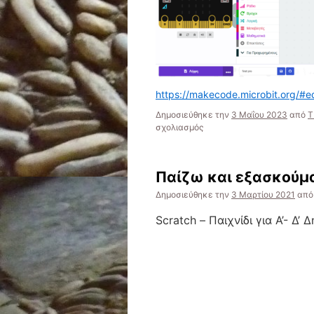
https://makecode.microbit.org/#ed
Δημοσιεύθηκε την
3 Μαΐου 2023
από
Τ
στο
σχολιασμός
Προγραμματίζω
–
Micro:bit
Παίζω και εξασκούμα
Δημοσιεύθηκε την
3 Μαρτίου 2021
από
Scratch – Παιχνίδι για Α’- Δ’ 