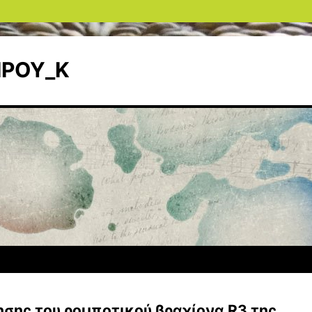
ΙΡΟΥ_Κ
σης του ρομποτικού βραχίονα R3 της