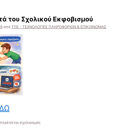
Οδηγίες
συναρμολόγησης
του
τά του Σχολικού Εκφοβισμού
ρομποτικού
βραχίονα
26
από
ΤΠΕ - ΤΕΧΝΟΛΟΓΙΕΣ ΠΛΗΡΟΦΟΡΙΩΝ & ΕΠΙΚΟΙΝΩΝΙΑΣ
R3
της
Polytech
ΔΩ
στο
πιτρέπεται σχολιασμός
Παγκόσμια
Ημέρα