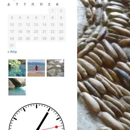
Δ
Τ
Τ
Π
Π
Σ
Κ
1
2
3
4
5
6
7
8
9
10
11
12
13
14
15
16
17
18
19
20
21
22
23
24
25
26
27
28
29
30
31
« Απρ