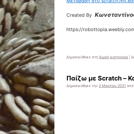
Μετάβαση στο scratch.mit.ed
Κωνσταντίνο
Created By
https://robottopia.weebly.co
Δημοσιεύθηκε στη
Χωρίς κατηγορία
|
Δ
Παίζω με Scratch – 
Δημοσιεύθηκε την
3 Μαρτίου 2021
από