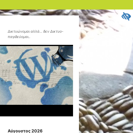
Δικτυώνομαι αλλά… δεν Δικτυο-
παγιδεύομαι..
Αύγουστος 2026