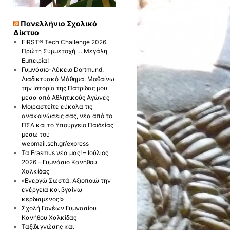
Πανελλήνιο Σχολικό
Δίκτυο
FIRST® Tech Challenge 2026.
Πρώτη Συμμετοχή … Μεγάλη
Εμπειρία!
Γυμνάσιο-Λύκειο Dortmund.
Διαδικτυακό Μάθημα. Μαθαίνω
την Ιστορία της Πατρίδας μου
μέσα από Αθλητικούς Αγώνες
Μοιραστείτε εύκολα τις
ανακοινώσεις σας, νέα από το
ΠΣΔ και το Υπουργείο Παιδείας
μέσω του
webmail.sch.gr/express
Τα Erasmus νέα μας! – Ιούλιος
2026 – Γυμνάσιο Κανήθου
Χαλκίδας
«Ενεργώ Σωστά: Αξιοποιώ την
ενέργεια και βγαίνω
κερδισμένος!»
Σχολή Γονέων Γυμνασίου
Κανήθου Χαλκίδας
Ταξίδι γνώσης και