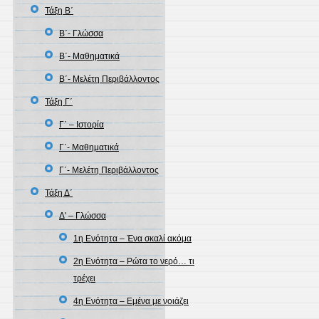
Τάξη Β΄
Β΄- Γλώσσα
Β΄- Μαθηματικά
Β΄- Μελέτη Περιβάλλοντος
Τάξη Γ΄
Γ΄ – Ιστορία
Γ΄- Μαθηματικά
Γ΄- Μελέτη Περιβάλλοντος
Τάξη Δ΄
Δ' – Γλώσσα
1η Ενότητα – Ένα σκαλί ακόμα
2η Ενότητα – Ρώτα το νερό… τι
τρέχει
4η Ενότητα – Εμένα με νοιάζει