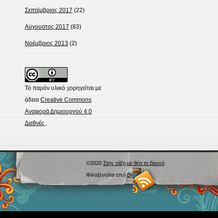
Σεπτέμβριος 2017
(22)
Αύγουστος 2017
(83)
Νοέμβριος 2013
(2)
Το παρόν υλικό χορηγείται με
άδεια
Creative Commons
Αναφορά Δημιουργού 4.0
Διεθνές
.
©2020
Στην τάξη με θέα το βουνό
Φιλοξενείται από
Blogs.sch.gr