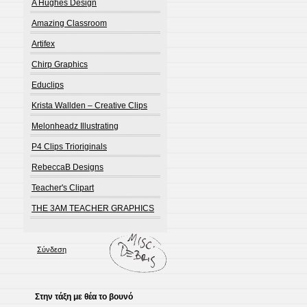
A Hughes Design
Amazing Classroom
Artifex
Chirp Graphics
Educlips
Krista Wallden – Creative Clips
Melonheadz Illustrating
P4 Clips Trioriginals
RebeccaB Designs
Teacher's Clipart
THE 3AM TEACHER GRAPHICS
Σύνδεση
Στην τάξη με θέα το βουνό