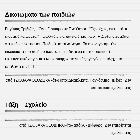
Μια
παρά
Δικαιώματα των παιδιών
8
στην
πλατε
Ευγένιος Τριβιζάς – Όλοι Γεννιόμαστε Ελεύθεροι “Έχω, έχεις, έχει… όλοι
(1)
έχουμε δικαιώματα!” – φυλλάδιο για παιδιά δημοτικού Η Διεθνής Σύμβαση
για τα Δικαιώματα του Παιδιού με απλά λόγια Τα εικονογραφημένα
δικαιώματα του παιδιού (κάρτες με τα δικαιώματα του παιδιού)
Εκπαιδευτικό Λογισμικό Κοινωνικής & Πολιτικής Αγωγής (Ε΄ Τάξη) Τα
μπαλόνια της […]
από
ΤΖΙΟΒΑΡΑ ΘΕΟΔΩΡΑ
κάτω από:
Δικαιώματα
,
Παγκόσμιες Ημέρες
|
Δεν
στο
επιτρέπεται σχολιασμός
Δικα
των
Τάξη – Σχολείο
8
παιδ
από
ΤΖΙΟΒΑΡΑ ΘΕΟΔΩΡΑ
κάτω από:
Α΄- Διάφορα
|
Δεν επιτρέπεται
στο
σχολιασμός
Τάξη