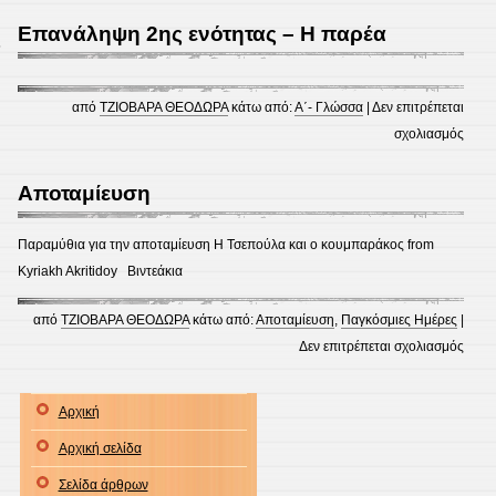
–
Επανάληψη 2ης ενότητας – Η παρέα
8
Σχολε
από
ΤΖΙΟΒΑΡΑ ΘΕΟΔΩΡΑ
κάτω από:
Α΄- Γλώσσα
|
Δεν επιτρέπεται
στο
σχολιασμός
Επαν
2ης
Αποταμίευση
ενότ
–
Παραμύθια για την αποταμίευση H Τσεπούλα και ο κουμπαράκος from
Η
Kyriakh Akritidoy Βιντεάκια
παρέ
από
ΤΖΙΟΒΑΡΑ ΘΕΟΔΩΡΑ
κάτω από:
Αποταμίευση
,
Παγκόσμιες Ημέρες
|
στο
Δεν επιτρέπεται σχολιασμός
Αποτ
Αρχική
Αρχική σελίδα
Σελίδα άρθρων