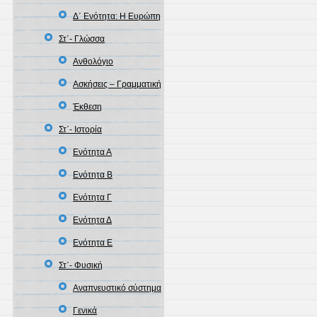
Δ΄ Ενότητα: Η Ευρώπη
Στ΄- Γλώσσα
Ανθολόγιο
Ασκήσεις – Γραμματική
Έκθεση
Στ΄- Ιστορία
Ενότητα Α
Ενότητα Β
Ενότητα Γ
Ενότητα Δ
Ενότητα Ε
Στ΄- Φυσική
Αναπνευστικό σύστημα
Γενικά