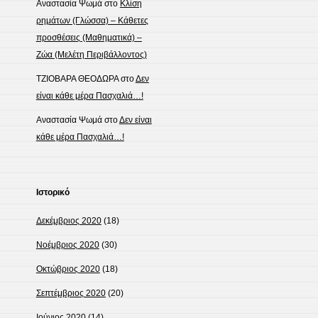
Αναστασία Ψωμά
στο
Κλίση
ρημάτων (Γλώσσα) – Κάθετες
προσθέσεις (Μαθηματικά) –
Ζώα (Μελέτη Περιβάλλοντος)
ΤΖΙΟΒΑΡΑ ΘΕΟΔΩΡΑ
στο
Δεν
είναι κάθε μέρα Πασχαλιά…!
Αναστασία Ψωμά
στο
Δεν είναι
κάθε μέρα Πασχαλιά…!
Ιστορικό
Δεκέμβριος 2020
(18)
Νοέμβριος 2020
(30)
Οκτώβριος 2020
(18)
Σεπτέμβριος 2020
(20)
Ιούνιος 2020
(14)