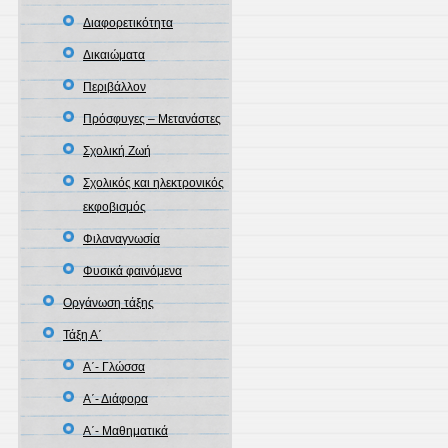
Διαφορετικότητα
Δικαιώματα
Περιβάλλον
Πρόσφυγες – Μετανάστες
Σχολική Ζωή
Σχολικός και ηλεκτρονικός
εκφοβισμός
Φιλαναγνωσία
Φυσικά φαινόμενα
Οργάνωση τάξης
Τάξη Α΄
Α΄- Γλώσσα
Α΄- Διάφορα
Α΄- Μαθηματικά