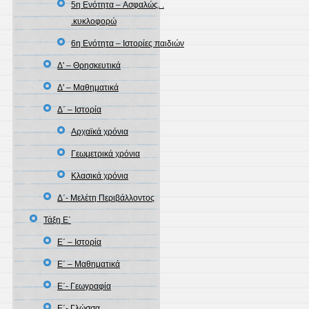
5η Ενότητα – Aσφαλώς. .
.κυκλοφορώ
6η Ενότητα – Ιστορίες παιδιών
Δ' – Θρησκευτικά
Δ' – Μαθηματικά
Δ΄ – Ιστορία
Αρχαϊκά χρόνια
Γεωμετρικά χρόνια
Κλασικά χρόνια
Δ΄- Μελέτη Περιβάλλοντος
Τάξη Ε΄
Ε΄ – Ιστορία
Ε΄ – Μαθηματικά
Ε΄- Γεωγραφία
Ε΄- Γλώσσα