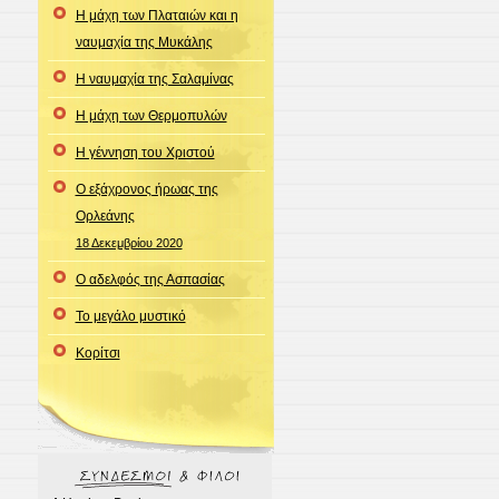
Η μάχη των Πλαταιών και η
ναυμαχία της Μυκάλης
Η ναυμαχία της Σαλαμίνας
Η μάχη των Θερμοπυλών
Η γέννηση του Χριστού
Ο εξάχρονος ήρωας της
Ορλεάνης
18 Δεκεμβρίου 2020
Ο αδελφός της Ασπασίας
Το μεγάλο μυστικό
Κορίτσι