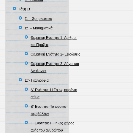
Τάξη Στ΄
Στ – Θρησκευτικά
Στ΄ – Μαθηματικά
Θεματική Ενότητα 1- Αριθμοί
και Πράξεις
Θεματική Ενότητα 2- Εξισώσεις
Θεματική Ενότητα 3- Λόγοι και
Αναλογίες
Στ΄- Γεωγραφία
A΄ Ενότητα: H Γη ως ουράνιο
σώμα
Β΄ Ενότητα: Το φυσικό
περιβάλλον
Γ΄ Ενότητα: Η Γη ως χώρος
ζωής του ανθρώπου