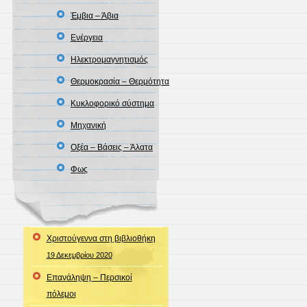
Έμβια – Άβια
Ενέργεια
Ηλεκτρομαγνητισμός
Θερμοκρασία – Θερμότητα
Κυκλοφορικό σύστημα
Μηχανική
Οξέα – Βάσεις – Άλατα
Φως
Χριστούγεννα στη βιβλιοθήκη
19 Δεκεμβρίου 2020
Επανάληψη – Περσικοί
πόλεμοι