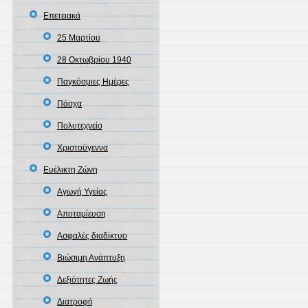
Επετειακά
25 Μαρτίου
28 Οκτωβρίου 1940
Παγκόσμιες Ημέρες
Πάσχα
Πολυτεχνείο
Χριστούγεννα
Ευέλικτη Ζώνη
Αγωγή Υγείας
Αποταμίευση
Ασφαλές διαδίκτυο
Βιώσιμη Ανάπτυξη
Δεξιότητες Ζωής
Διατροφή