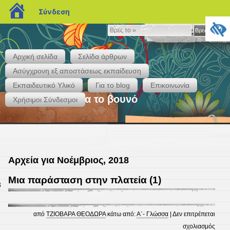
blogs.sch.gr
Σύνδεση
Βρες
Βρες το »
το
»
Αρχική σελίδα
Σελίδα άρθρων
Ασύγχρονη εξ αποστάσεως εκπαίδευση
Εκπαιδευτικό Υλικό
Για το blog
Επικοινωνία
Στην τάξη με θέα το βουνό
Χρήσιμοι Σύνδεσμοι
Αρχεία για Νοέμβριος, 2018
Μια παράσταση στην πλατεία (1)
8
από
ΤΖΙΟΒΑΡΑ ΘΕΟΔΩΡΑ
κάτω από:
Α΄- Γλώσσα
|
Δεν επιτρέπεται
στο
σχολιασμός