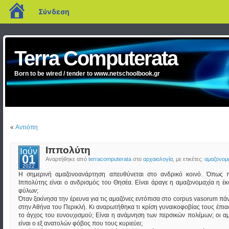
blogs.sch.gr
Σύνδεση
Terra Computerata
Born to be wired / tender to www.netschoolbook.gr
«
Αντιόπη
Ιππολύτη
Ιούν
01
Αναρτήθηκε από
terracomputerata
στο
αρχαιολογία
, με ετικέτες:
αμαζονομ
2022
Η σημερινή αμαζονοανάρτηση απευθύνεται στο ανδρικό κοινό. Όπως 
Ιππολύτης είναι ο ανδρισμός του Θησέα. Είναι άραγε η αμαζονομαχία η 
φύλων;
Όταν ξεκίνησα την έρευνα για τις αμαζόνες εντόπισα στο corpus vasorum 
στην Αθήνα του Περικλή. Κι αναρωτήθηκα τι κρίση γυναικοφοβίας τους έπιασ
το άγχος του ευνουχισμού; Είναι η ανάμνηση των περσικών πολέμων; οι αμ
είναι ο εξ ανατολών φόβος που τους κυριεύει;