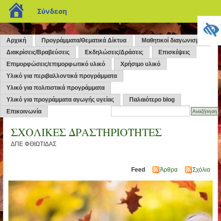
blogs.sch.gr
Σύνδεση
Αρχική
Προγράμματα/Θεματικά Δίκτυα
Μαθητικοί διαγωνισμοί
Διακρίσεις/Βραβεύσεις
Εκδηλώσεις/Δράσεις
Επισκέψεις
Επιμορφώσεις/επιμορφωτικό υλικό
Χρήσιμο υλικό
Υλικό για περιβαλλοντικά προγράμματα
Υλικό για πολιτιστικά προγράμματα
Υλικό για προγράμματα αγωγής υγείας
Παλαιότερο blog
Επικοινωνία
ΣΧΟΛΙΚΕΣ ΔΡΑΣΤΗΡΙΟΤΗΤΕΣ
ΔΠΕ ΦΘΙΩΤΙΔΑΣ
Feed
Άρθρα
Σχόλια