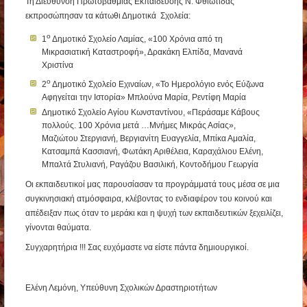
Τη Διεύθυνση Πρωτοβάθμιας Εκπαίδευσης Ν. Φθιώτιδας
εκπροσώπησαν τα κάτωθι Δημοτικά Σχολεία:
ο
1
Δημοτικό Σχολείο Λαμίας, «100 Χρόνια από τη
Μικρασιατική Καταστροφή», Δρακάκη Ελπίδα, Μανανά
Χριστίνα
ο
2
Δημοτικό Σχολείο Εχιναίων, «Το Ημερολόγιο ενός Εύζωνα
Αφηγείται την Ιστορία» Μπλούνα Μαρία, Ρεντίφη Μαρία
Δημοτικό Σχολείο Αγίου Κωνσταντίνου, «Περάσαμε Κάβους
πολλούς. 100 Χρόνια μετά …Μνήμες Μικράς Ασίας»,
Μαζιώτου Στεργιανή, Βεργιανίτη Ευαγγελία, Μπίκα Αμαλία,
Κατσαμπά Κασσιανή, Φωτάκη Αριθέλεια, Καραχάλιου Ελένη,
Μπαλτά Στυλιανή, Ραγάζου Βασιλική, Κοντοδήμου Γεωργία
Οι εκπαιδευτικοί μας παρουσίασαν τα προγράμματά τους μέσα σε μια
συγκινησιακή ατμόσφαιρα, κλέβοντας το ενδιαφέρον του κοινού και
απέδειξαν πως όταν το μεράκι και η ψυχή των εκπαιδευτικών ξεχειλίζει,
γίνονται θαύματα.
Συγχαρητήρια !!! Σας ευχόμαστε να είστε πάντα δημιουργικοί.
Ελένη Λεμόνη, Υπεύθυνη Σχολικών Δραστηριοτήτων