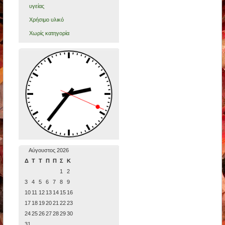
υγείας
Χρήσιμο υλικό
Χωρίς κατηγορία
Αύγουστος 2026
Δ
Τ
Τ
Π
Π
Σ
Κ
1
2
3
4
5
6
7
8
9
10
11
12
13
14
15
16
17
18
19
20
21
22
23
24
25
26
27
28
29
30
31