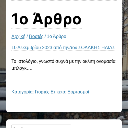
1ο Άρθρο
Αρχική
/
Γιορτές
/ 1ο Άρθρο
10 Δεκεμβρίου 2023
από την/τον
ΣΟΛΑΚΗΣ ΗΛΙΑΣ
Το ιστολόγιο, γνωστό συχνά με την άκλιτη ονομασία
μπλογκ….
Kατηγορία:
Γιορτές
Ετικέτα:
Εορτασμοί
Πλευρική
Αναζήτηση