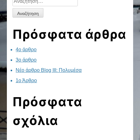
στήλη
για:
Πρόσφατα άρθρα
4ο άρθρο
3ο άρθρο
Νέο άρθρο Blog III: Πολυμέσα
1ο Άρθρο
Πρόσφατα
σχόλια