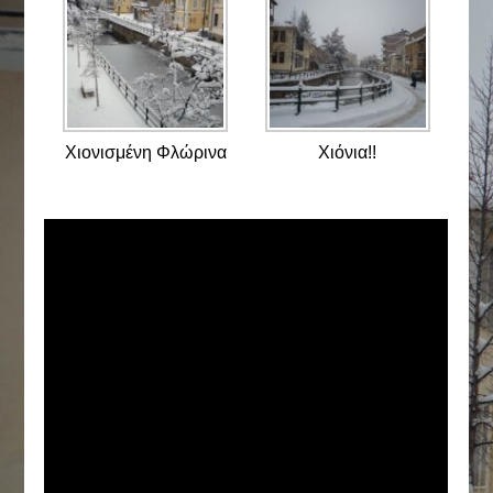
Χιονισμένη Φλώρινα
Χιόνια!!