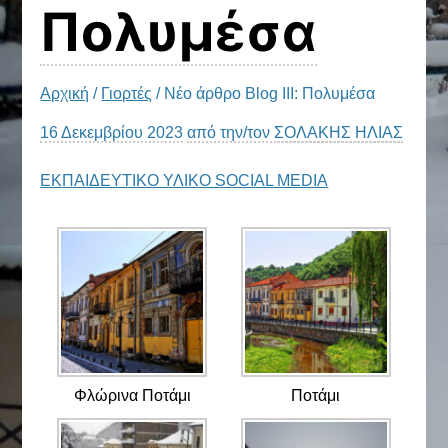
Πολυμέσα
Αρχική
/
Γιορτές
/ Νέο άρθρο Blog III: Πολυμέσα
16 Δεκεμβρίου 2023
από την/τον
ΣΟΛΑΚΗΣ ΗΛΙΑΣ
ΕΚΠΑΙΔΕΥΤΙΚΟ ΥΛΙΚΟ SOCIAL MEDIA
Φλώρινα Ποτάμι
Ποτάμι