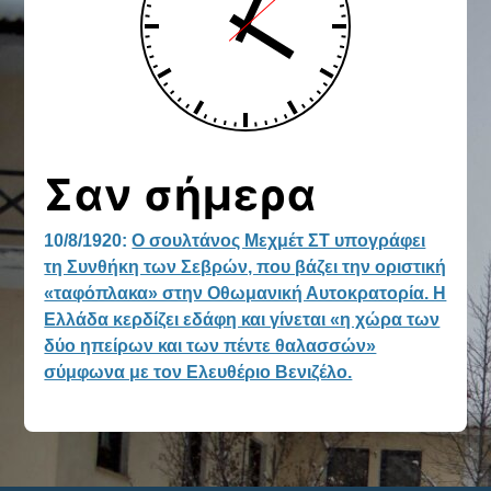
Σαν σήμερα
10/8/1920:
Ο σουλτάνος Μεχμέτ ΣΤ υπογράφει
τη Συνθήκη των Σεβρών, που βάζει την οριστική
«ταφόπλακα» στην Οθωμανική Αυτοκρατορία. Η
Ελλάδα κερδίζει εδάφη και γίνεται «η χώρα των
δύο ηπείρων και των πέντε θαλασσών»
σύμφωνα με τον Ελευθέριο Βενιζέλο.