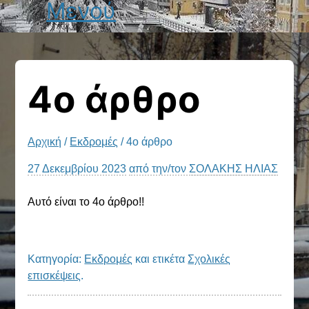
Μενού
4ο άρθρο
Αρχική
/
Εκδρομές
/ 4ο άρθρο
27 Δεκεμβρίου 2023
από την/τον
ΣΟΛΑΚΗΣ ΗΛΙΑΣ
Αυτό είναι το 4ο άρθρο!!
Κατηγορία:
Εκδρομές
και ετικέτα
Σχολικές
επισκέψεις
.