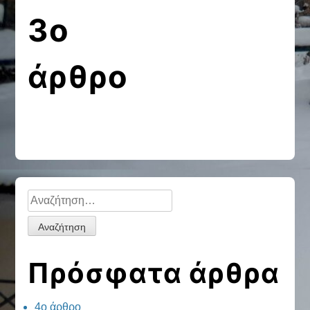
3ο
Πλοήγησ
άρθρο
άρθρων
Πλευρική
Αναζήτηση
στήλη
για:
Πρόσφατα άρθρα
4ο άρθρο