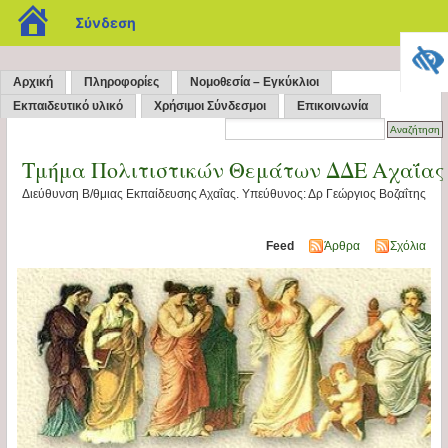
blogs.sch.gr
Σύνδεση
Αρχική
Πληροφορίες
Νομοθεσία – Εγκύκλιοι
Εκπαιδευτικό υλικό
Χρήσιμοι Σύνδεσμοι
Επικοινωνία
Τμήμα Πολιτιστικών Θεμάτων ΔΔΕ Αχαΐας
Διεύθυνση Β/θμιας Εκπαίδευσης Αχαΐας. Υπεύθυνος: Δρ Γεώργιος Βοζαΐτης
Feed
Άρθρα
Σχόλια