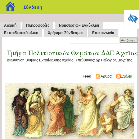
blogs.sch.gr
Σύνδεση
Αρχική
Πληροφορίες
Νομοθεσία – Εγκύκλιοι
Εκπαιδευτικό υλικό
Χρήσιμοι Σύνδεσμοι
Επικοινωνία
Τμήμα Πολιτιστικών Θεμάτων ΔΔΕ Αχαΐας
Διεύθυνση Β/θμιας Εκπαίδευσης Αχαΐας. Υπεύθυνος: Δρ Γεώργιος Βοζαΐτης
Feed
Άρθρα
Σχόλια