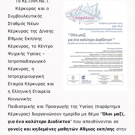
Το ΚΕ.ΠΛΗ.ΝΕ.Τ.
Κέρκυρας και ο
Συμβουλευτικός
Σταθμός Νέων
Κέρκυρας της Δ/νσης
Β’θμιας Εκπ/σης
Κέρκυρας, το Κέντρο
Ψυχικής Υγείας –
Ιατροπαιδαγωγικό
Κέρκυρας, η
Ιατροχειρουργική
Εταιρία Κέρκυρας και
η Ελληνική Εταιρεία
Κοινωνικής
Παιδιατρικής και Προαγωγής της Υγείας (παράρτημα
Κέρκυρας) διοργανώνουν ημερίδα με θέμα “
Όλοι μαζί,
για ένα καλύτερο Διαδίκτυο
” που απευθύνονται σε
γονείς και κηδεμόνες μαθητών Α’θμιας εκπ/σης
στην