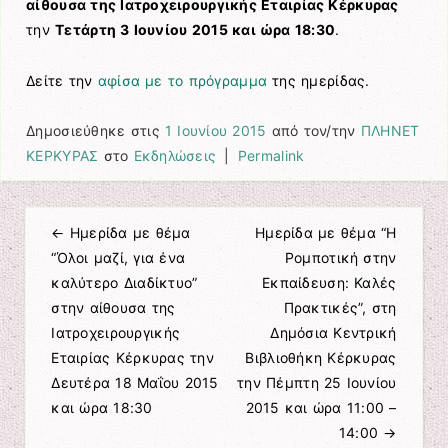
αίθουσα της Ιατροχειρουργικής Εταιρίας Κέρκυρας
την
Τετάρτη 3 Ιουνίου 2015 και ώρα 18:30
.
Δείτε την
αφίσα με το πρόγραμμα
της ημερίδας.
Δημοσιεύθηκε στις
1 Ιουνίου 2015
από τον/την
ΠΛΗΝΕΤ
ΚΕΡΚΥΡΑΣ
στο
Εκδηλώσεις
|
Permalink
←
Ημερίδα με θέμα
Ημερίδα με θέμα “Η
Πλοήγηση άρθρων
“Όλοι μαζί, για ένα
Ρομποτική στην
καλύτερο Διαδίκτυο”
Εκπαίδευση: Καλές
στην αίθουσα της
Πρακτικές”, στη
Ιατροχειρουργικής
Δημόσια Κεντρική
Εταιρίας Κέρκυρας την
Βιβλιοθήκη Κέρκυρας
Δευτέρα 18 Μαΐου 2015
την Πέμπτη 25 Ιουνίου
και ώρα 18:30
2015 και ώρα 11:00 –
14:00
→