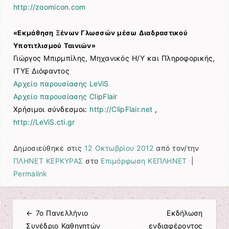
http://zoomicon.com
«Εκμάθηση Ξένων Γλωσσών μέσω Διαδραστικού
Υποτιτλισμού Ταινιών»
Γιώργος Μπιρμπίλης, Μηχανικός Η/Υ και Πληροφορικής,
ΙΤΥΕ Διόφαντος
Αρχείο παρουσίασης LeViS
Αρχείο παρουσίασης ClipFlair
Χρήσιμοι σύνδεσμοι:
http://ClipFlair.net
,
http://LeViS.cti.gr
Δημοσιεύθηκε στις
12 Οκτωβρίου 2012
από τον/την
ΠΛΗΝΕΤ ΚΕΡΚΥΡΑΣ
στο
Επιμόρφωση ΚΕΠΛΗΝΕΤ
|
Permalink
←
7ο Πανελλήνιο
Εκδήλωση
Πλοήγηση άρθρων
Συνέδριο Καθηγητών
ενδιαφέροντος