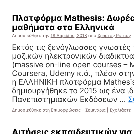
Πλατφόρμα Mathesis: Δωρέα
μαθήματα στα Ελληνικά
Δημοσιεύθηκε την
18 Απριλίου, 2018
από
Χρήστος Ρέτσας
Εκτός τις ξενόγλωσσες γνωστές
μαζικών ηλεκτρονικών διαδικτ
(massive on-line open courses –
Coursera, Udemy κ.ά., πλέον στην
η ΕΛΛΗΝΙΚΗ πλατφόρμα Mathesi
δημιουργήθηκε το 2015 ως ένα ιδ
Πανεπιστημιακών Εκδόσεων …
Σ
Δημοσιεύθηκε στη
Επιμορφώσεις - Σεμινάρια
|
Σχολιάστε
Αιτήσεις εκπαιδευτικών για