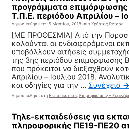
προγράμματα επιμόρφωσης 
Τ.Π.Ε. περιόδου Απριλίου – Ι
Δημοσιεύθηκε την
5 Μαρτίου, 2018
από
Χρήστος Ρέτσας
[ΜΕ ΠΡΟΘΕΣΜΙΑ] Από την Παρασκ
καλούνται οι ενδιαφερόμενοι εκπ
υποβάλλουν αιτήσεις συμμετοχή
της 3ης περιόδου επιμόρφωσης Β1
που πρόκειται να διεξαχθούν κατ
Απριλίου – Ιουλίου 2018. Αναλυτ
και οδηγίες για την …
Συνέχεια
Δημοσιεύθηκε στη
Εκπαιδευτικοί
,
Επιμορφώσεις - Σεμινάρ
Τηλε-εκπαιδεύσεις για εκπα
πληροφορικής ΠΕ19-ΠΕ20 α