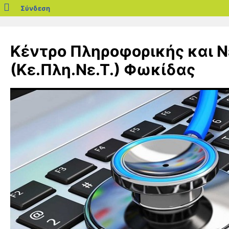
blogs.sch.gr
Σύνδεση
Μετάβαση
σε
Κέντρο Πληροφορικής και 
περιεχόμενο
(Κε.Πλη.Νε.Τ.) Φωκίδας