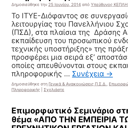
Δημοσιεύθηκε την
25 Ιουνίου, 2014
από
Υπεύθυνος ΚΕΠΛΗ
Το ΙΤΥΕ-Διόφαντος σε συνεργασί
λειτουργίας του Πανελλήνιου Σχ
(ΠΣΔ), στα πλαίσια της Δράσης Α
εκπαίδευση του προσωπικού ενδ
τεχνικής υποστήριξης» της πράξ
προσφέρει μια σειρά εξ’ αποστά
οποίες απευθύνονται στους εκπα
πληροφορικής …
Συνέχεια
→
Δημοσιεύθηκε στη
Γενικά & Ανακοινώσεις Π.Σ.Δ.
,
Επιμορφώ
Πληροφορικής
|
Σχολιάστε
Επιμορφωτικό Σεμινάριο σ
θέμα «ΑΠΟ ΤΗΝ ΕΜΠΕΙΡΙΑ Τ