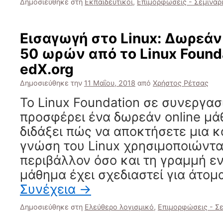
Δημοσιεύθηκε στη
Εκπαιδευτικοί
,
Επιμορφώσεις - Σεμινάρ
Εισαγωγή στο Linux: Δωρεάν
50 ωρών από το Linux Founda
edX.org
Δημοσιεύθηκε την
11 Μαΐου, 2018
από
Χρήστος Ρέτσας
To Linux Foundation σε συνεργασί
προσφέρει ένα δωρεάν online μά
διδάξει πώς να αποκτήσετε μια 
γνώση του Linux χρησιμοποιώντα
περιβάλλον όσο και τη γραμμή ε
μάθημα έχει σχεδιαστεί για άτομ
Συνέχεια
→
Δημοσιεύθηκε στη
Ελεύθερο λογισμικό
,
Επιμορφώσεις - Σε