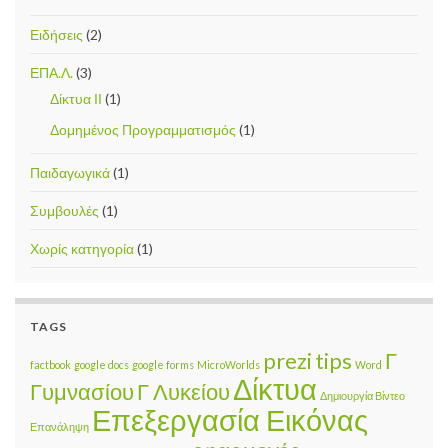
Ειδήσεις
(2)
ΕΠΑ.Λ.
(3)
Δίκτυα ΙΙ
(1)
Δομημένος Προγραμματισμός
(1)
Παιδαγωγικά
(1)
Συμβουλές
(1)
Χωρίς κατηγορία
(1)
TAGS
prezi
tips
Γ
factbook
google docs
google forms
MicroWorlds
Word
Δίκτυα
Γυμνασίου
Γ Λυκείου
Δημιουργία Βίντεο
Επεξεργασία Εικόνας
Επανάληψη