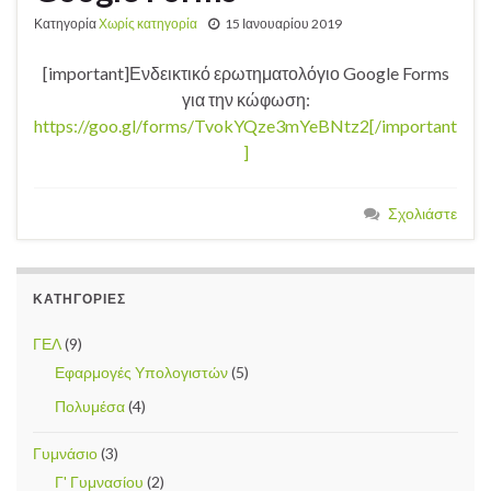
Κατηγορία
Χωρίς κατηγορία
15 Ιανουαρίου 2019
[important]Ενδεικτικό ερωτηματολόγιο Google Forms
για την κώφωση:
https://goo.gl/forms/TvokYQze3mYeBNtz2[/important
]
Σχολιάστε
ΚΑΤΗΓΟΡΊΕΣ
ΓΕΛ
(9)
Εφαρμογές Υπολογιστών
(5)
Πολυμέσα
(4)
Γυμνάσιο
(3)
Γ' Γυμνασίου
(2)