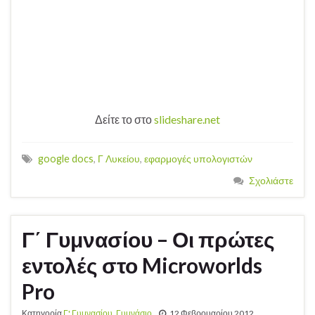
Δείτε το στο
slideshare.net
google docs
,
Γ Λυκείου
,
εφαρμογές υπολογιστών
Σχολιάστε
Γ΄ Γυμνασίου – Οι πρώτες
εντολές στο Microworlds
Pro
Κατηγορία
Γ' Γυμνασίου
,
Γυμνάσιο
12 Φεβρουαρίου 2012