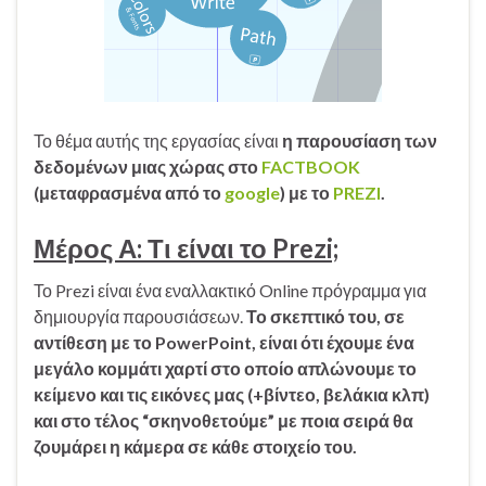
Το θέμα αυτής της εργασίας είναι
η παρουσίαση των
δεδομένων μιας χώρας στο
FACTBOOK
(μεταφρασμένα από το
google
) με το
PREZI
.
Μέρος Α: Τι είναι το Prezi;
Το Prezi είναι ένα εναλλακτικό Online πρόγραμμα για
δημιουργία παρουσιάσεων.
Το σκεπτικό του, σε
αντίθεση με το PowerPoint, είναι ότι έχουμε ένα
μεγάλο κομμάτι χαρτί στο οποίο απλώνουμε το
κείμενο και τις εικόνες μας (+βίντεο, βελάκια κλπ)
και στο τέλος “σκηνοθετούμε” με ποια σειρά θα
ζουμάρει η κάμερα σε κάθε στοιχείο του.