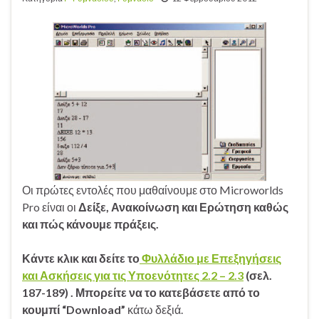
Οι πρώτες εντολές που μαθαίνουμε στο Microworlds
Pro είναι οι
Δείξε, Ανακοίνωση και Ερώτηση
καθώς
και
πώς κάνουμε πράξεις
.
Κάντε κλικ
και δείτε το
Φυλλάδιο με Επεξηγήσεις
και Ασκήσεις για τις Υποενότητες 2.2 – 2.3
(σελ.
187-189) . Μπορείτε να το κατεβάσετε από το
κουμπί “Download”
κάτω δεξιά.