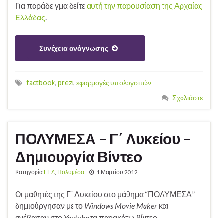
Για παράδειγμα δείτε
αυτή την παρουσίαση της Αρχαίας
Ελλάδας
.
Συνέχεια ανάγνωσης
factbook
,
prezi
,
εφαρμογές υπολογσιτών
Σχολιάστε
ΠΟΛΥΜΕΣΑ – Γ΄ Λυκείου –
Δημιουργία Βίντεο
Κατηγορία
ΓΕΛ
,
Πολυμέσα
1 Μαρτίου 2012
Οι μαθητές της Γ΄ Λυκείου στο μάθημα “ΠΟΛΥΜΕΣΑ”
δημιούργησαν με το
Windows Movie Maker
και
ανέβασαν στο
Youtube
τα παρακάτω βίντεο.