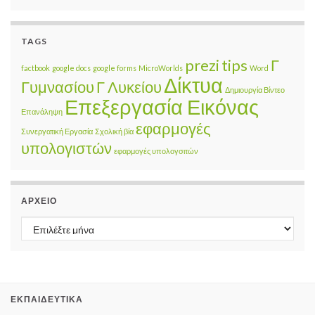
TAGS
prezi
tips
Γ
factbook
google docs
google forms
MicroWorlds
Word
Δίκτυα
Γυμνασίου
Γ Λυκείου
Δημιουργία Βίντεο
Επεξεργασία Εικόνας
Επανάληψη
εφαρμογές
Συνεργατική Εργασία
Σχολική βία
υπολογιστών
εφαρμογές υπολογσιτών
ΑΡΧΕΊΟ
Αρχείο
ΕΚΠΑΙΔΕΥΤΙΚΆ