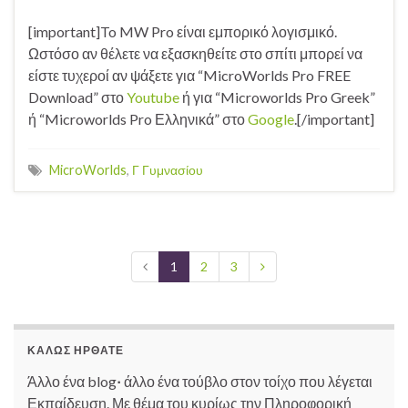
[important]To MW Pro είναι εμπορικό λογισμικό.
Ωστόσο αν θέλετε να εξασκηθείτε στο σπίτι μπορεί να
είστε τυχεροί αν ψάξετε για “MicroWorlds Pro FREE
Download” στο
Youtube
ή για “Microworlds Pro Greek”
ή “Microworlds Pro Ελληνικά” στο
Google
.[/important]
MicroWorlds
,
Γ Γυμνασίου
1
2
3
ΚΑΛΏΣ ΉΡΘΑΤΕ
Άλλο ένα blog
·
άλλο ένα τούβλο στον τοίχο που λέγεται
Εκπαίδευση. Με θέμα του κυρίως την Πληροφορική