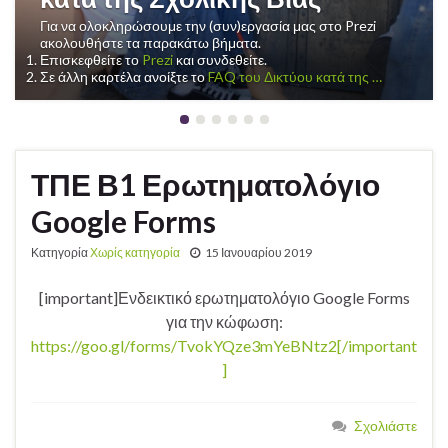
Previous
Next
Για να ολοκληρώσουμε την (συν)εργασία μας στο Prezi
ακολουθήστε τα παρακάτω βήματα.
Επισκεφθείτε το
Prezi
και συνδεθείτε.
Σε άλλη καρτέλα ανοίξτε το
FAQ του Δικτύου κατά της …
ΤΠΕ Β1 Ερωτηματολόγιο
Google Forms
Κατηγορία
Χωρίς κατηγορία
15 Ιανουαρίου 2019
[important]Ενδεικτικό ερωτηματολόγιο Google Forms
για την κώφωση:
https://goo.gl/forms/TvokYQze3mYeBNtz2[/important
]
Σχολιάστε