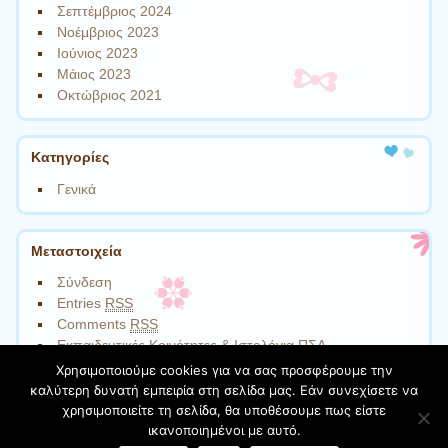
Σεπτέμβριος 2024
Νοέμβριος 2023
Ιούνιος 2023
Μάιος 2023
Οκτώβριος 2021
Kατηγορίες
Γενικά
Μεταστοιχεία
Σύνδεση
Entries
RSS
Comments
RSS
Εκπαιδευτικές Κοινότητες & Ιστολόγια ΠΣΔ
Χρησιμοποιούμε cookies για να σας προσφέρουμε την
καλύτερη δυνατή εμπειρία στη σελίδα μας. Εάν συνεχίσετε να
χρησιμοποιείτε τη σελίδα, θα υποθέσουμε πως είστε
Φιλοξενείται στο https://blogs.sch.gr
| Θέμα:Cute Frames
ικανοποιημένοι με αυτό.
από
Ying Zhang