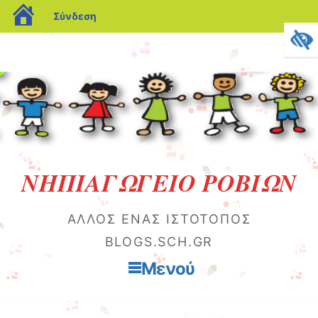
blogs.sch.gr
Σύνδεση
ΝΗΠΙΑΓΩΓΕΙΟ ΡΟΒΙΩΝ
ΆΛΛΟΣ ΈΝΑΣ ΙΣΤΌΤΟΠΟΣ
BLOGS.SCH.GR
Μενού
Μετάβαση στο περιεχόμενο