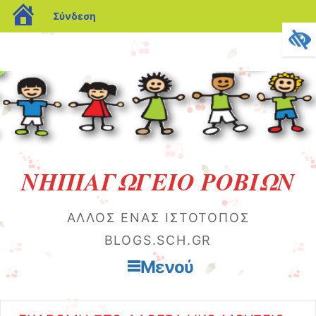
blogs.sch.gr
Σύνδεση
ΝΗΠΙΑΓΩΓΕΙΟ ΡΟΒΙΩΝ
ΆΛΛΟΣ ΈΝΑΣ ΙΣΤΌΤΟΠΟΣ
BLOGS.SCH.GR
Μενού
Μετάβαση στο περιεχόμενο