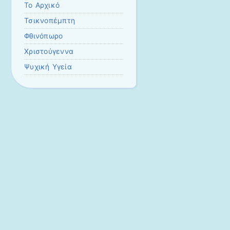
Το Αρχικό
Τσικνοπέμπτη
Φθινόπωρο
Χριστούγεννα
Ψυχική Υγεία