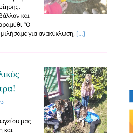
οίησης.
βάλλον και
αραμύθι ”Ο
, μιλήσαμε για ανακύκλωση,
[…]
λικός
τρα!
ΑΣ
γωγείου μας
 και