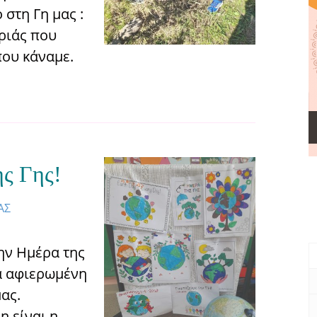
στη Γη μας :
ριάς που
που κάναμε.
ς Γης!
ΑΣ
την Ημέρα της
α αφιερωμένη
ας.
η είναι η