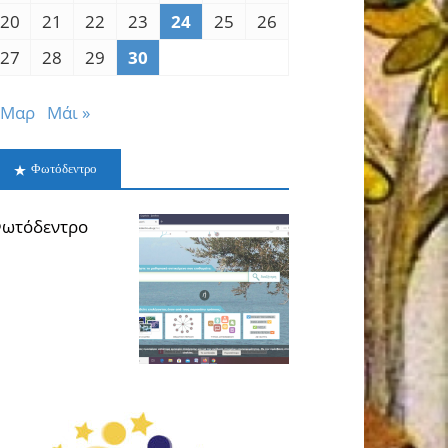
20
21
22
23
24
25
26
27
28
29
30
 Μαρ
Μάι »
Φωτόδεντρο
ωτόδεντρο