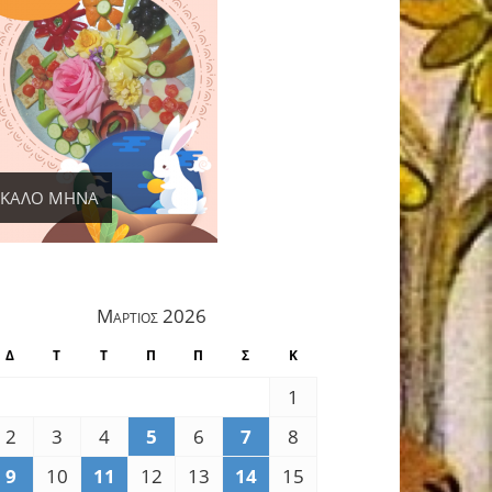
ΚΑΛΟ ΜΗΝΑ
Μάρτιος 2026
Δ
Τ
Τ
Π
Π
Σ
Κ
1
2
3
4
5
6
7
8
9
10
11
12
13
14
15