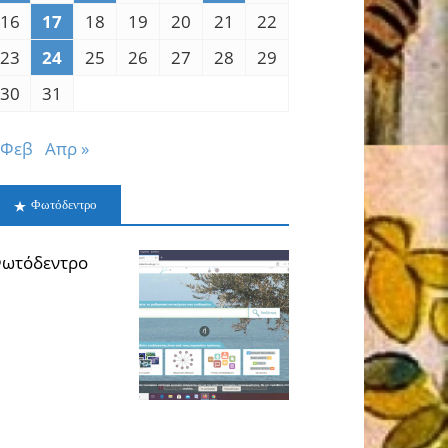
16
17
18
19
20
21
22
23
24
25
26
27
28
29
30
31
 Φεβ
Απρ »
Φωτόδεντρο
ωτόδεντρο