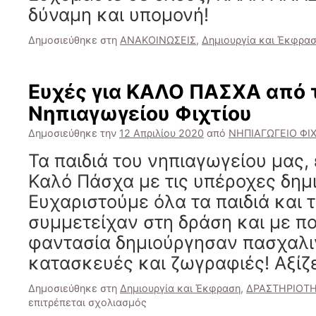
δύναμη και υπομονή!
Δημοσιεύθηκε στη
ΑΝΑΚΟΙΝΩΣΕΙΣ
,
Δημιουργία και Έκφρα
Ευχές για ΚΑΛΟ ΠΑΣΧΑ από τ
Νηπιαγωγείου Φιχτίου
Δημοσιεύθηκε την
12 Απριλίου 2020
από
ΝΗΠΙΑΓΩΓΕΙΟ ΦΙ
Τα παιδιά του νηπιαγωγείου μας,
Καλό Πάσχα με τις υπέροχες δημι
Ευχαριστούμε όλα τα παιδιά και 
συμμετείχαν στη δράση και με πο
φαντασία δημιούργησαν πασχαλι
κατασκευές και ζωγραφιές! Αξίζ
Δημοσιεύθηκε στη
Δημιουργία και Έκφραση
,
ΔΡΑΣΤΗΡΙΟΤ
στο
επιτρέπεται σχολιασμός
Ευχές