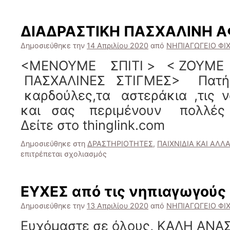
ΟΜΟΡΦΕΣ
ΠΑΣΧΑΛΙΝΕΣ
ΣΤΙΓΜΕΣ
ΔΙΑΔΡΑΣΤΙΚΗ ΠΑΣΧΑΛΙΝΗ Α
ΠΟΥ
ΖΗΣΑΜΕ
Δημοσιεύθηκε την
14 Απριλίου 2020
από
ΝΗΠΙΑΓΩΓΕΙΟ ΦΙ
ΚΑΙ
<MENOYME ΣΠΙΤΙ > < ΖΟΥΜ
ΣΑΣ
ΜΕΤΑΦΕΡΟΥΜΕ
ΠΑΣΧΑΛΙΝΕΣ ΣΤΙΓΜΕΣ> Πατή
ΜΕΣΑ
καρδούλες,τα αστεράκια ,τις ν
ΑΠΟ
ΤΟΝ
και σας περιμένουν πολλές ε
ΨΗΦΙΑΚΟ
Δείτε στο thinglink.com
ΠΙΝΑΚΑ
PADLET
Δημοσιεύθηκε στη
ΔΡΑΣΤΗΡΙΟΤΗΤΕΣ
,
ΠΑΙΧΝΙΔΙΑ ΚΑΙ ΑΛΛ
ΤΟΥ
στο
επιτρέπεται σχολιασμός
ΝΗΠΙΑΓΩΓΕΙΟΥ
ΔΙΑΔΡΑΣΤΙΚΗ
ΜΑΣ!
ΠΑΣΧΑΛΙΝΗ
ΑΦΙΣΑ
ΕΥΧΕΣ από τις νηπιαγωγούς
Δημοσιεύθηκε την
13 Απριλίου 2020
από
ΝΗΠΙΑΓΩΓΕΙΟ ΦΙ
Ευχόμαστε σε όλους, ΚΑΛΗ ΑΝΑΣ