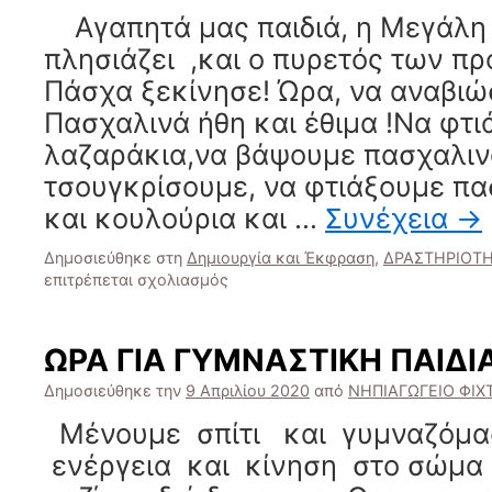
Αγαπητά μας παιδιά, η Μεγάλη
πλησιάζει ,και ο πυρετός των πρ
Πάσχα ξεκίνησε! Ώρα, να αναβιώ
Πασχαλινά ήθη και έθιμα !Να φτ
λαζαράκια,να βάψουμε πασχαλιν
τσουγκρίσουμε, να φτιάξουμε πα
και κουλούρια και …
Συνέχεια
→
Δημοσιεύθηκε στη
Δημιουργία και Έκφραση
,
ΔΡΑΣΤΗΡΙΟΤ
στο
επιτρέπεται σχολιασμός
EΛΑΤΕ
ΝΑ
ΜΟΙΡΑΣΤΟΥΜΕ
ΩΡΑ ΓΙΑ ΓΥΜΝΑΣΤΙΚΗ ΠΑΙΔΙΑ
ΜΑΖΙ
ΟΜΟΡΦΕΣ
Δημοσιεύθηκε την
9 Απριλίου 2020
από
ΝΗΠΙΑΓΩΓΕΙΟ ΦΙΧ
ΠΑΣΧΑΛΙΝΕΣ
Μένουμε σπίτι και γυμναζόμα
ΣΤΙΓΜΕΣ!
ενέργεια και κίνηση στο σώμα