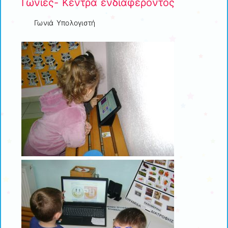
Γωνιές- Κέντρα ενδιαφέροντος
Γωνιά Υπολογιστή