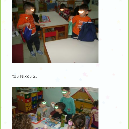
του Νίκου Σ.