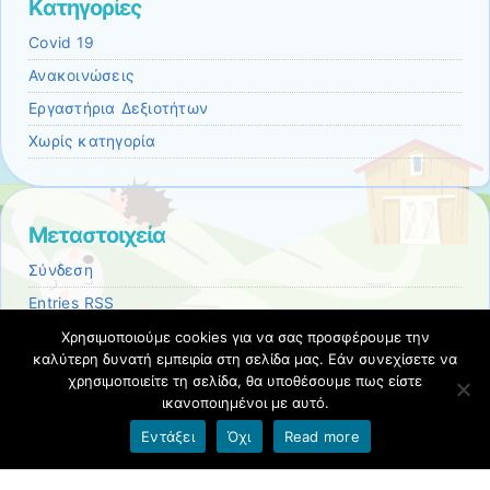
Kατηγορίες
Covid 19
Ανακοινώσεις
Εργαστήρια Δεξιοτήτων
Χωρίς κατηγορία
Μεταστοιχεία
Σύνδεση
Entries
RSS
Comments
RSS
Χρησιμοποιούμε cookies για να σας προσφέρουμε την
καλύτερη δυνατή εμπειρία στη σελίδα μας. Εάν συνεχίσετε να
Εκπαιδευτικές Κοινότητες & Ιστολόγια ΠΣΔ
χρησιμοποιείτε τη σελίδα, θα υποθέσουμε πως είστε
ικανοποιημένοι με αυτό.
Όροι χρήσης blogs.sch.gr
|
Δήλωση προσβασιμότητας
Εντάξει
Όχι
Read more