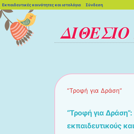
blogs.sch.gr
Εκπαιδευτικές κοινότητες και ιστολόγια
Σύνδεση
ΔΙΘΕΣΙΟ
Μενού
Μετάβαση στο περιεχόμενο
“Τροφή για Δράση”
“Τροφή για Δράση”:
εκπαιδευτικούς και