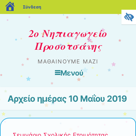
blogs.sch.gr
Σύνδεση
2ο Νηπιαγωγείο
Προσοτσάνης
ΜΑΘΑΊΝΟΥΜΕ ΜΑΖΊ
Μενού
Μετάβαση στο περιεχόμενο
Αρχείο ημέρας
10 Μαΐου 2019
Σεμινάριο Σχολικής Ετοιμότητας