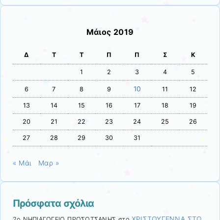
Μάιος 2019
Δ
Τ
Τ
Π
Π
Σ
Κ
1
2
3
4
5
10
6
7
8
9
11
12
13
14
15
16
17
18
19
20
21
22
23
24
25
26
27
28
29
30
31
« Μάι
Μαρ »
Πρόσφατα σχόλια
ΧΡΙΣΤΟΥΓΕΝΝΑ ΣΤΟ
2ο ΝΗΠΙΑΓΩΓΕΙΟ ΠΡΟΣΟΤΣΑΝΗΣ
στο