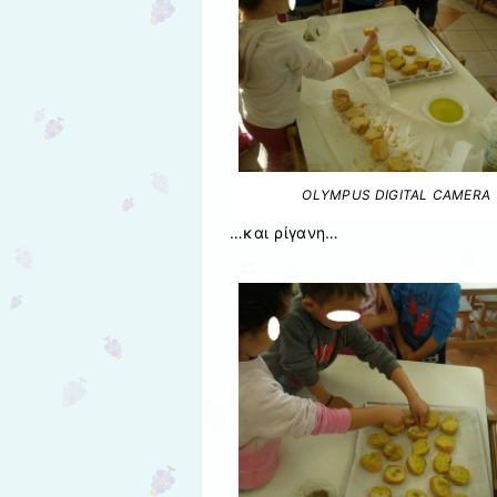
OLYMPUS DIGITAL CAMERA
…και ρίγανη…