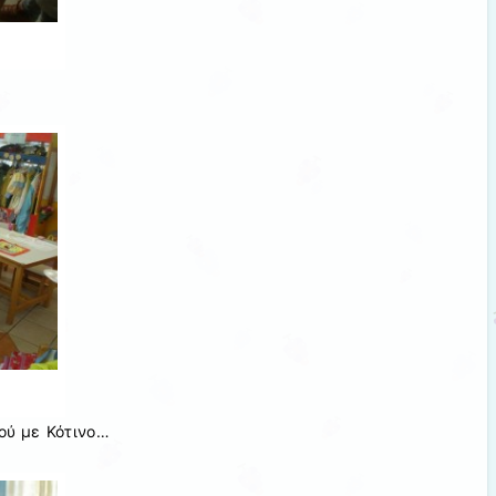
ιού με Κότινο…