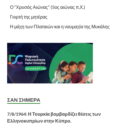
Ο “Χρυσός Αιώνας” (5ος αιώνας π.Χ.)
Γιορτή της μητέρας
Η μάχη των Πλαταιών και η ναυμαχία της Μυκάλης
ΣΑΝ ΣΉΜΕΡΑ
7/8/1964: Η Τουρκία βομβαρδίζει θέσεις των
Ελληνοκυπρίων στην Κύπρο.