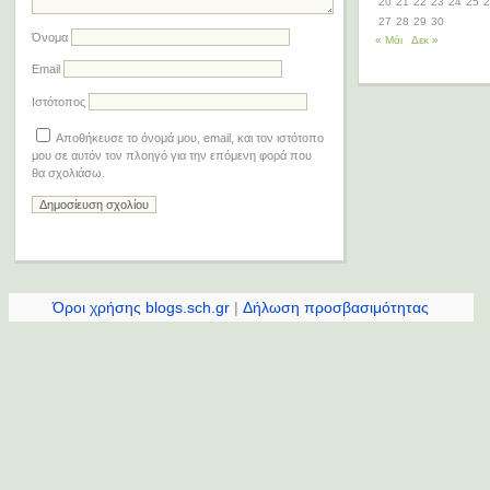
20
21
22
23
24
25
2
27
28
29
30
Όνομα
« Μάι
Δεκ »
Email
Ιστότοπος
Αποθήκευσε το όνομά μου, email, και τον ιστότοπο
μου σε αυτόν τον πλοηγό για την επόμενη φορά που
θα σχολιάσω.
Όροι χρήσης blogs.sch.gr
|
Δήλωση προσβασιμότητας