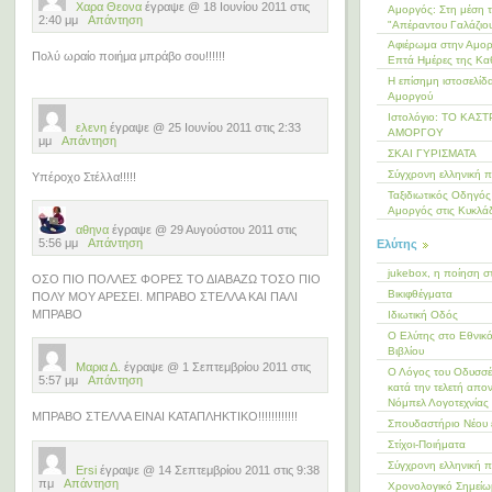
Χαρα Θεονα
έγραψε @ 18 Ιουνίου 2011 στις
Αμοργός: Στη μέση 
2:40 μμ
Απάντηση
"Απέραντου Γαλάζιο
Αφιέρωμα στην Αμορ
Πολύ ωραίο ποιήμα μπράβο σου!!!!!!
Επτά Ημέρες της Κα
Η επίσημη ιστοσελίδ
Αμοργού
Ιστολόγιο: ΤΟ ΚΑΣ
ελενη
έγραψε @ 25 Ιουνίου 2011 στις 2:33
ΑΜΟΡΓΟΥ
μμ
Απάντηση
ΣΚΑΙ ΓΥΡΙΣΜΑΤΑ
Σύγχρονη ελληνική 
Υπέροχο Στέλλα!!!!!
Ταξιδιωτικός Οδηγός 
Αμοργός στις Κυκλά
αθηνα
έγραψε @ 29 Αυγούστου 2011 στις
5:56 μμ
Απάντηση
Ελύτης
jukebox, η ποίηση σ
ΟΣΟ ΠΙΟ ΠΟΛΛΕΣ ΦΟΡΕΣ ΤΟ ΔΙΑΒΑΖΩ ΤΟΣΟ ΠΙΟ
Βικιφθέγματα
ΠΟΛΥ ΜΟΥ ΑΡΕΣΕΙ. ΜΠΡΑΒΟ ΣΤΕΛΛΑ ΚΑΙ ΠΑΛΙ
ΜΠΡΑΒΟ
Ιδιωτική Οδός
Ο Ελύτης στο Εθνικ
Βιβλίου
Μαρια Δ.
έγραψε @ 1 Σεπτεμβρίου 2011 στις
Ο Λόγος του Οδυσσέ
5:57 μμ
Απάντηση
κατά την τελετή απο
Νόμπελ Λογοτεχνίας
ΜΠΡΑΒΟ ΣΤΕΛΛΑ ΕΙΝΑΙ ΚΑΤΑΠΛΗΚΤΙΚΟ!!!!!!!!!!!!
Σπουδαστήριο Νέου 
Στίχοι-Ποιήματα
Σύγχρονη ελληνική 
Ersi
έγραψε @ 14 Σεπτεμβρίου 2011 στις 9:38
πμ
Απάντηση
Χρονολογικό Σημεί