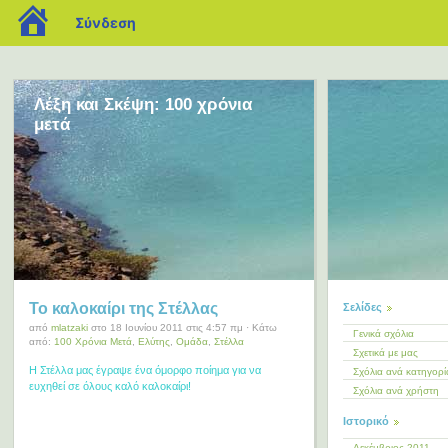
blogs.sch.gr
Σύνδεση
Λέξη και Σκέψη: 100 χρόνια
μετά
Το καλοκαίρι της Στέλλας
Σελίδες
από
mlatzaki
στο 18 Ιουνίου 2011 στις 4:57 πμ · Κάτω
Γενικά σχόλια
από:
100 Χρόνια Μετά
,
Ελύτης
,
Ομάδα
,
Στέλλα
Σχετικά με μας
Η Στέλλα μας έγραψε ένα όμορφο ποίημα για να
Σχόλια ανά κατηγορί
ευχηθεί σε όλους καλό καλοκαίρι!
Σχόλια ανά χρήστη
Ιστορικό
Δεκέμβριος 2011