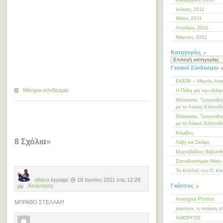
Ιούνιος 2011
Μάιος 2011
Απρίλιος 2011
Μάρτιος 2011
Kατηγορίες
Kατηγορίες
Γενικοί Σύνδεσμοι
ΕΚΕΒΙ – Μικρός Αν
Μόνιμοι σύνδεσμοι
Η Πύλη για την ελλη
Θάλασσα, Τραγούδια
με το Λύκειο Ελληνίδ
Θάλασσα, Τραγούδια
με το Λύκειο Ελληνίδ
Κόμβος
8 Σχόλια
»
Λέξη και Σκέψη
Μυριόβιβλος Βιβλιο
Σπουδαστήριο Νέου 
Τα Κολλάζ του Π. Κα
αθηνα
έγραψε @ 18 Ιουνίου 2011 στις 12:28
Γκάτσος
μμ
Απάντηση
Amorgos Photos
ΜΠΡΑΒΟ ΣΤΕΛΛΑ!!!
jukebox, η ποίηση σ
ΑΜΟΡΓΟΣ