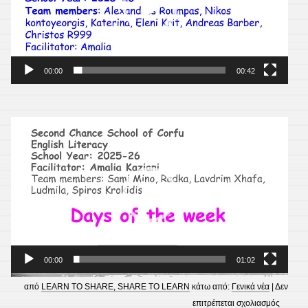
00:00
00:42
Πρόγραμμα
Αναπαραγωγής
Βίντεο
00:00
01:02
από
LEARN TO SHARE, SHARE TO LEARN
κάτω από:
Γενικά νέα
|
Δεν
στο
επιτρέπεται σχολιασμός