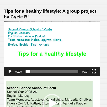
Our
weekly
Tips for a healthy lifestyle: A group project
activiti
by Cycle B’
5
–
Πρόγραμμα
A
Αναπαραγωγής
group
Βίντεο
project
by
Cycle
A’
00:00
00:27
Πρόγραμμα
Αναπαραγωγής
Βίντεο