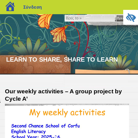
blogs.sch.gr
Σύνδεση
Βρες
Βρες το »
το
»
LEARN TO SHARE, SHARE TO LEARN
Our weekly activities – A group project by
Cycle A’
5
Πρόγραμμα
Αναπαραγωγής
Βίντεο