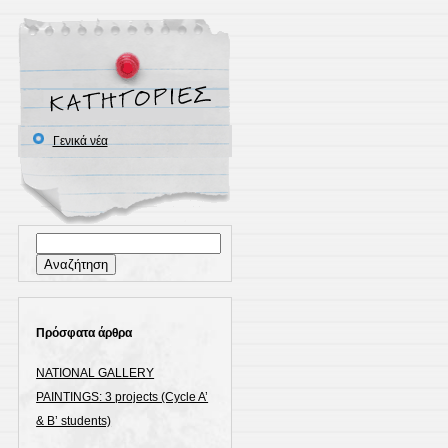
Λήψη αρχείου pdf
.