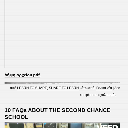
Λήψη αρχείου pdf
.
από
LEARN TO SHARE, SHARE TO LEARN
κάτω από:
Γενικά νέα
|
Δεν
στο
επιτρέπεται σχολιασμός
Tips
for
10 FAQs ABOUT THE SECOND CHANCE
a
SCHOOL
healthy
Πρόγραμμα