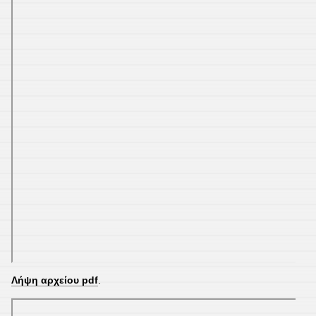
Λήψη αρχείου pdf
.