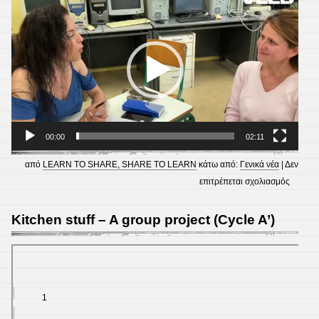
lifestyle
Αναπαραγωγής
A
Βίντεο
group
project
by
Cycle
B’
00:00
02:11
από
LEARN TO SHARE, SHARE TO LEARN
κάτω από:
Γενικά νέα
|
Δεν
στο
επιτρέπεται σχολιασμός
10
FAQs
Kitchen stuff – A group project (Cycle A’)
ABOUT
THE
SECO
CHAN
SCHO