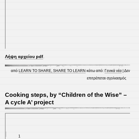
Λήψη αρχείου pdf
.
από
LEARN TO SHARE, SHARE TO LEARN
κάτω από:
Γενικά νέα
|
Δεν
στο
επιτρέπεται σχολιασμός
Kitchen
stuff
Cooking steps, by “Children of the Wise” –
–
A cycle A’ project
A
group
project
(Cycle
A’)