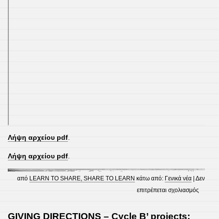
Λήψη αρχείου pdf
.
από
LEARN TO SHARE, SHARE TO LEARN
κάτω από:
Γενικά νέα
|
Δεν
στο
επιτρέπεται σχολιασμός
RECIP
–
POSITION OF PLACES IN THE CITY – Cycle
CYCLE
A’ Projects
B’
PROJE
Adonis’
Girlfrie
and
Food
Lovers!