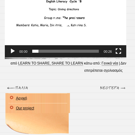
Λήψη αρχείου pdf
.