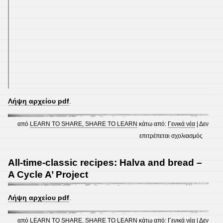
Λήψη αρχείου pdf
.
από
LEARN TO SHARE, SHARE TO LEARN
κάτω από:
Γενικά νέα
|
Δεν
στο
επιτρέπεται σχολιασμός
Cookin
steps,
All-time-classic recipes: Halva and bread –
by
A Cycle A’ Project
“Childr
of
the
Wise”