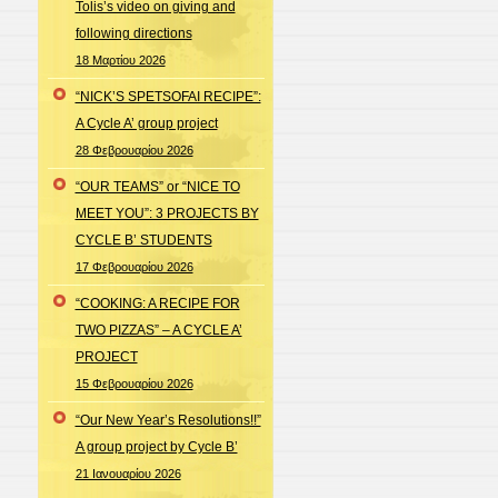
Places in Town – A group project
(Cycle A’)
Giving and following directions:
“The drivers’ school” by
Marinela and Sami (Cycle A’)
“Where is the monastery?” A
video by Marge and Ifi (Cycle B’)
Πρόσφατα σχόλια
Ένας σχολιαστής
στο
Learning
to share, sharing to learn
Ιστορικό
Απρίλιος 2026