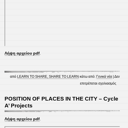
Λήψη αρχείου pdf
.