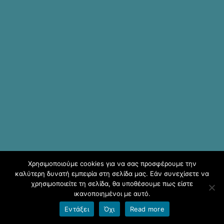
Kατηγορίες
Γενικά νέα
Μεταστοιχεία
Σύνδεση
Entries
RSS
Comments
RSS
Εκπαιδευτικές Κοινότητες &
Ιστολόγια ΠΣΔ
Χρησιμοποιούμε cookies για να σας προσφέρουμε την
καλύτερη δυνατή εμπειρία στη σελίδα μας. Εάν συνεχίσετε να
χρησιμοποιείτε τη σελίδα, θα υποθέσουμε πως είστε
NATIONAL GALLERY
ικανοποιημένοι με αυτό.
PAINTINGS: 3 projects (Cycle
Εντάξει
Όχι
Read more
A’ & B’ students)