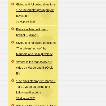
Giving and following directions:
“The Incredible” group project
(Cycle B’)
31 Μαρτίου 2026
Places in Town – A group
project (Cycle A’)
Giving and following directions:
“The drivers’ school” by
Marinela and Sami (Cycle A’)
“Where is the monastery?” A
video by Marge and Ifi (Cycle
B’)
“The physiotherapist”: Marge &
Tolis’s video on giving and
following directions
18 Μαρτίου 2026
“NICK’S SPETSOFAI RECIPE”: