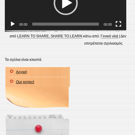
00:00
00:00
από
LEARN TO SHARE, SHARE TO LEARN
κάτω από:
Γενικά νέα
| |
Δεν
στο
επιτρέπεται σχολιασμός
Giving
and
Τα σχόλια είναι κλειστά.
followi
Αρχική
directio
“The
Our project
drivers’
school”
by
Marine
and
Sami
(Cycle