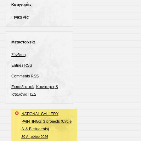
Kατηγορίες
Γενικά νέα
Μεταστοιχεία
Σύνδεση
Entries
RSS
Comments
RSS
Εκπαιδευτικές Κοινότητες &
Ιστολόγια ΠΣΔ
NATIONAL GALLERY
PAINTINGS: 3 projects (Cycle
A’ & B’ students)
30 Απριλίου 2026