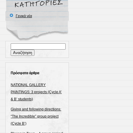
A’)
Γενικά νέα
Αναζήτηση
για:
Πρόσφατα άρθρα
NATIONAL GALLERY
PAINTINGS: 3 projects (Cycle A’
& B’ students)
Giving and following directions:
“The Incredible” group project
(Cycle B’)