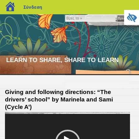
blogs.sch.gr
Σύνδεση
Βρες
Βρες το »
το
»
LEARN TO SHARE, SHARE TO LEARN
Giving and following directions: “The
drivers’ school” by Marinela and Sami
(Cycle A’)
Πρόγραμμα
Αναπαραγωγής
Βίντεο