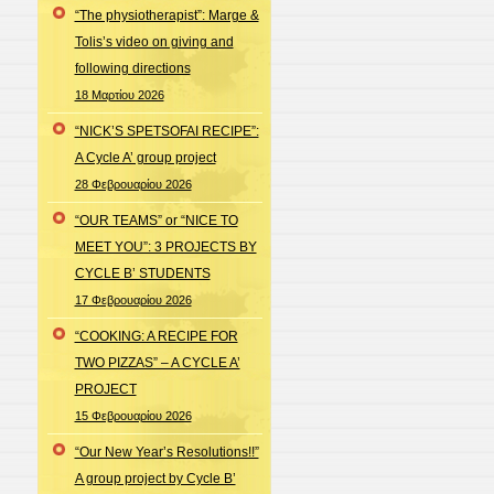
“The physiotherapist”: Marge &
Tolis’s video on giving and
following directions
18 Μαρτίου 2026
“NICK’S SPETSOFAI RECIPE”:
A Cycle A’ group project
28 Φεβρουαρίου 2026
“OUR TEAMS” or “NICE TO
MEET YOU”: 3 PROJECTS BY
CYCLE B’ STUDENTS
17 Φεβρουαρίου 2026
“COOKING: A RECIPE FOR
TWO PIZZAS” – A CYCLE A’
PROJECT
15 Φεβρουαρίου 2026
“Our New Year’s Resolutions!!”
A group project by Cycle B’