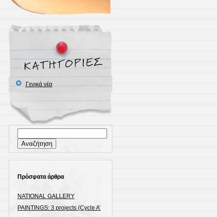
project
Γενικά νέα
Αναζήτηση
για:
Πρόσφατα άρθρα
NATIONAL GALLERY
PAINTINGS: 3 projects (Cycle A’