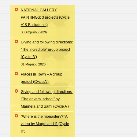
NATIONAL GALLERY
PAINTINGS: 3 projects (Cycle
A’ & B’ students)
30 Απριλίου 2026
Giving and following directions:
“The Incredible” group project
(Cycle B’)
31 Μαρτίου 2026
Places in Town – A group
project (Cycle A’)
Giving and following directions:
“The drivers’ school” by
Marinela and Sami (Cycle A’)
“Where is the monastery?” A
video by Marge and Ifi (Cycle
B’)