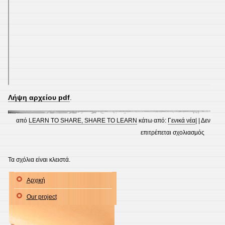
Λήψη αρχείου pdf
.
από
LEARN TO SHARE, SHARE TO LEARN
κάτω από:
Γενικά νέα
| |
Δεν
στο
επιτρέπεται σχολιασμός
“NICK’
SPETS
Τα σχόλια είναι κλειστά.
RECIPE
Αρχική
A
Cycle
Our project
A’
group