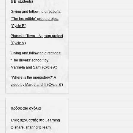
& B’ students)
Giving and following directions:
“The Incredible” group project
(Cycle B’)
Places in Town – A group project
(Cycle A’)
Giving and following directions:
“The drivers’ school” by
Marinela and Sami (Cycle A’)
“Where is the monastery?” A
video by Marge and Ifi (Cycle B’)
Πρόσφατα σχόλια
Ένας σχολιαστής
στο
Learning
to share, sharing to learn