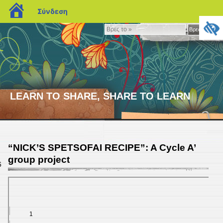
blogs.sch.gr
Σύνδεση
Βρες
Βρες το »
το
»
LEARN TO SHARE, SHARE TO LEARN
“NICK’S SPETSOFAI RECIPE”: A Cycle A’
group project
6