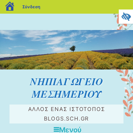
blogs.sch.gr
Σύνδεση
ΝΗΠΙΑΓΩΓΕΙΟ
ΜΕΣΗΜΕΡΙΟΥ
ΆΛΛΟΣ ΈΝΑΣ ΙΣΤΌΤΟΠΟΣ
BLOGS.SCH.GR
Μενού