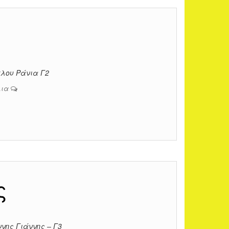
γλου Ράνια Γ2
λια
ς
νης Γιάννης – Γ3