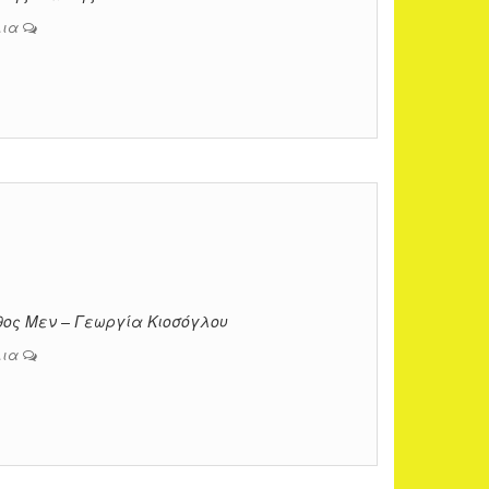
λια
θος Μεν – Γεωργία Κιοσόγλου
λια