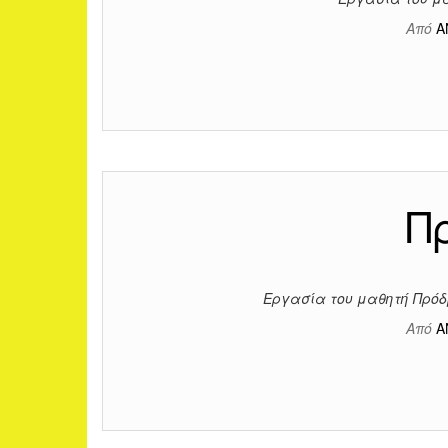
Από
Α
Π
Εργασία του μαθητή Πρόδ
Από
Α