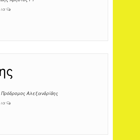
λια
ης
– Πρόδρομος Αλεξανδρίδης
λια