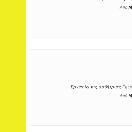
Από
Α
Εργασία της μαθήτριας Γεωρ
Από
Α