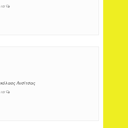
λια
Νικόλαος Λυσίτσας
λια