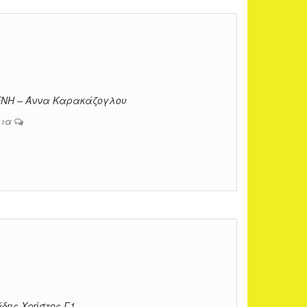
ΛΕΝΗ – Άννα Καρακάζογλου
λια
δης Χρήστος Γ1