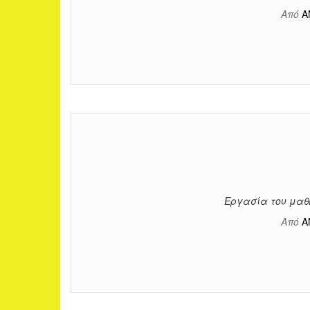
Από
Α
Εργασία του μαθη
Από
Α