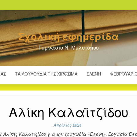
Σχολική εφημερίδα
Γυμνάσιο Ν. Μυλοτόπου
ΊΑΣ
ΤΑ ΛΟΥΛΟΎΔΙΑ ΤΗΣ ΧΙΡΟΣΊΜΑ
ΕΛΈΝΗ
ΦΕΒΡΟΥΆΡΙΟ
Αλίκη Καλαϊτζίδου
Απρίλιος 2024
 Αλίκης Καλαϊτζίδου για την τραγωδία «Ελένη». Εργασία Ελέ