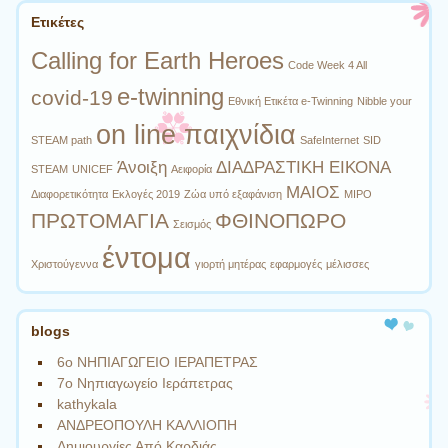
Ετικέτες
Calling for Earth Heroes
Code Week 4 All
e-twinning
covid-19
Eθνική Ετικέτα e-Twinning
Nibble your
on line παιχνίδια
STEAM path
SafeInternet
SID
Άνοιξη
ΔΙΑΔΡΑΣΤΙΚΗ ΕΙΚΟΝΑ
STEAM
UNICEF
Αειφορία
ΜΑΙΟΣ
Διαφορετικότητα
Εκλογές 2019
Ζώα υπό εξαφάνιση
ΜΙΡΟ
ΠΡΩΤΟΜΑΓΙΑ
ΦΘΙΝΟΠΩΡΟ
Σεισμός
έντομα
Χριστούγεννα
γιορτή μητέρας
εφαρμογές
μέλισσες
blogs
6ο ΝΗΠΙΑΓΩΓΕΙΟ ΙΕΡΑΠΕΤΡΑΣ
7ο Νηπιαγωγείο Ιεράπετρας
kathykala
ΑΝΔΡΕΟΠΟΥΛΗ ΚΑΛΛΙΟΠΗ
Δημιουργίες Από Καρδιάς