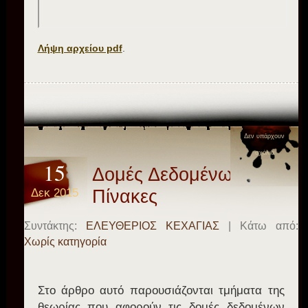
Λήψη αρχείου pdf
.
Δεν υπάρχουν
σχόλια
15
Δομές Δεδομένων –
Δεκ 2015
Πίνακες
Συντάκτης:
ΕΛΕΥΘΕΡΙΟΣ ΚΕΧΑΓΙΑΣ
| Κάτω από:
Χωρίς κατηγορία
Στο άρθρο αυτό παρουσιάζονται τμήματα της
θεωρίας που αφορούν τις δομές δεδομένων