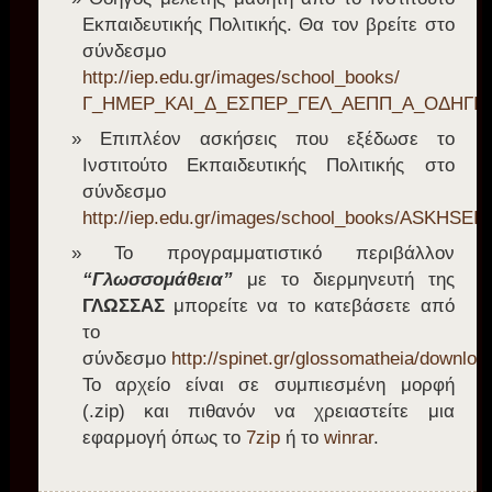
Εκπαιδευτικής Πολιτικής. Θα τον βρείτε στο
σύνδεσμο
http://iep.edu.gr/images/school_books/
Γ_ΗΜΕΡ_ΚΑΙ_Δ_ΕΣΠΕΡ_ΓΕΛ_ΑΕΠΠ_Α_ΟΔΗΓΙΕ
Επιπλέον ασκήσεις που εξέδωσε το
Ινστιτούτο Εκπαιδευτικής Πολιτικής στο
σύνδεσμο
http://iep.edu.gr/images/school_books/ASKHS
Το προγραμματιστικό περιβάλλον
“Γλωσσομάθεια”
με το διερμηνευτή της
ΓΛΩΣΣΑΣ
μπορείτε να το κατεβάσετε από
το
σύνδεσμο
http://spinet.gr/glossomatheia/downloa
Το αρχείο είναι σε συμπιεσμένη μορφή
(.zip) και πιθανόν να χρειαστείτε μια
εφαρμογή όπως το
7zip
ή το
winrar
.